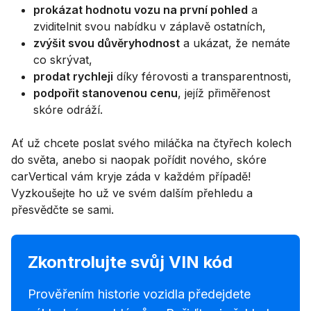
prokázat hodnotu vozu na první pohled
a
zviditelnit svou nabídku v záplavě ostatních,
zvýšit svou důvěryhodnost
a ukázat, že nemáte
co skrývat,
prodat rychleji
díky férovosti a transparentnosti,
podpořit stanovenou cenu
, jejíž přiměřenost
skóre odráží.
Ať už chcete poslat svého miláčka na čtyřech kolech
do světa, anebo si naopak pořídit nového, skóre
carVertical vám kryje záda v každém případě!
Vyzkoušejte ho už ve svém dalším přehledu a
přesvědčte se sami.
Zkontrolujte svůj VIN kód
Prověřením historie vozidla předejdete