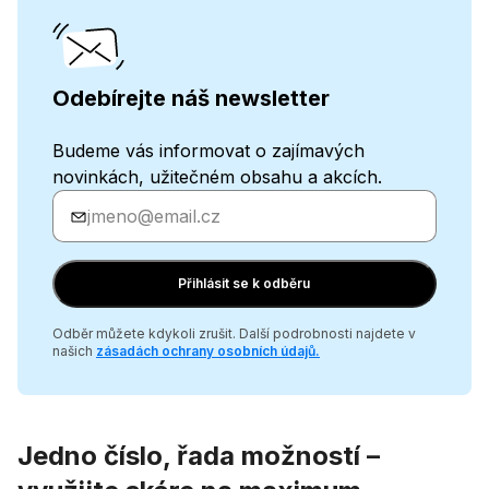
Odebírejte náš newsletter
Budeme vás informovat o zajímavých
novinkách, užitečném obsahu a akcích.
Zadejte
svůj
e-
mail
Přihlásit se k odběru
Odběr můžete kdykoli zrušit. Další podrobnosti najdete v
našich
zásadách ochrany osobních údajů
.
Jedno číslo, řada možností –