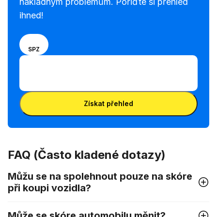
nákladným problémům. Pořiďte si přehled
ihned!
Vyberte
VIN
SPZ
způsob
Zadejte kód VIN
zadávání
Zadejte
mezi VIN
kód
kódem a
Zadejte kód VIN
VIN
poznávací
Získat přehled
značkou
FAQ (Často kladené dotazy)
Můžu se na spolehnout pouze na skóre
při koupi vozidla?
Může se skóre automobilu měnit?