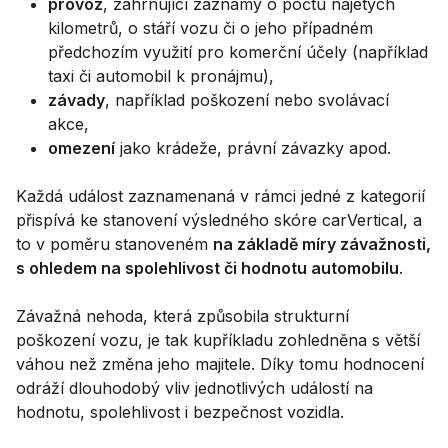
provoz
, zahrnující záznamy o počtu najetých
kilometrů, o stáří vozu či o jeho případném
předchozím využití pro komerční účely (například
taxi či automobil k pronájmu),
závady
, například poškození nebo svolávací
akce,
omezení
jako krádeže, právní závazky apod.
Každá událost zaznamenaná v rámci jedné z kategorií
přispívá ke stanovení výsledného skóre carVertical, a
to v poměru stanoveném
na základě míry závažnosti,
s ohledem na spolehlivost či hodnotu automobilu
.
Závažná nehoda, která způsobila strukturní
poškození vozu, je tak kupříkladu zohledněna s větší
váhou než změna jeho majitele. Díky tomu hodnocení
odráží dlouhodobý vliv jednotlivých událostí na
hodnotu, spolehlivost i bezpečnost vozidla.