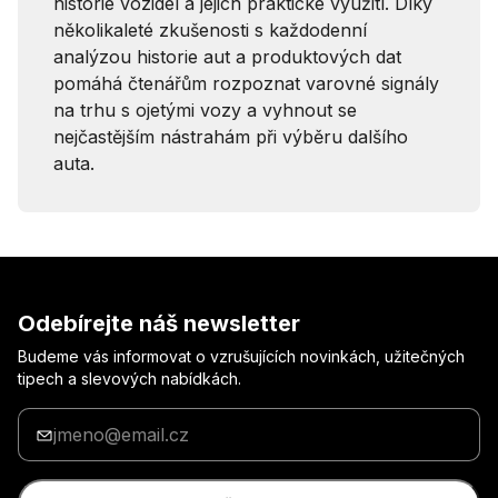
historie vozidel a jejich praktické využití. Díky
několikaleté zkušenosti s každodenní
analýzou historie aut a produktových dat
pomáhá čtenářům rozpoznat varovné signály
na trhu s ojetými vozy a vyhnout se
nejčastějším nástrahám při výběru dalšího
auta.
Odebírejte náš newsletter
Budeme vás informovat o vzrušujících novinkách, užitečných
tipech a slevových nabídkách.
Zadejte
svůj
e-
mail