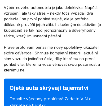
Výběr nového automobilu je jako detektivka. Napětí,
vzrušení, ale taky stres – někdy totiž vypadají dva
podezřelí na první pohled stejně, ale je potřeba
důkladně prověřit jejich alibi. I zkušeným detektivům (a
kupujícím) se tak hodí jednoznačný a důvěryhodný
rádce, který jim usnadní pátrání.
Právě proto vám přinášíme nový spolehlivý ukazatel,
skóre caVertical. Shrnuje kompletní historii i aktuální
stav vozu do jediného čísla, díky kterému na první
pohled víte, kterému vozu věnovat svou pozornost a
kterému ne.
Ojetá auta skrývají tajemství
Odhalte všechny problémy! Zadejte VIN a
klikněte na tlačítko: