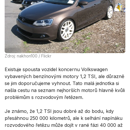
Zdroj: nakhon100 / Flickr
Existuje spousta vozidel koncernu Volkswagen
vybavených benzínovými motory 1,2 TSI, ale důrazně
se jim doporučujeme vyhnout. Tato malá jednotka si
našla cestu na seznam nejhorších motorů hlavně kvůli
problémům s rozvodovým řetězem.
Je známo, že 1,2 TSI jsou dobré až do bodu, kdy
přesáhnou 250 000 kilometrů, ale k selhání napínáku
rozvodového řetězu může dojít v rané fázi 40 000 až