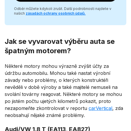
Odběr můžete kdykoli zrušit. Další podrobnosti najdete v
našich
zásadách ochrany osobních údajů
.
Jak se vyvarovat výběru auta se
špatným motorem?
Některé motory mohou výrazně zvýšit účty za
údržbu automobilu. Mohou také nastat výrobní
závady nebo problémy, o kterých konstruktéři
nevěděli v době výroby a také majitelé nemuseli na
svolání továrny reagovat. Některé motory se mohou
po jistém počtu ujetých kilometrů pokazit, proto
nezapomeňte zkontrolovat v reportu
carVertical
, zda
neobsahují nějaké známé problémy.
Audi/VW 1.8 T (EA113, EA827)