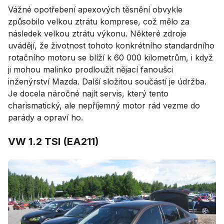
Vážné opotřebení apexových těsnění obvykle
způsobilo velkou ztrátu komprese, což mělo za
následek velkou ztrátu výkonu. Některé zdroje
uvádějí, že životnost tohoto konkrétního standardního
rotačního motoru se blíží k 60 000 kilometrům, i když
ji mohou malinko prodloužit nějací fanoušci
inženýrství Mazda. Další složitou součástí je údržba.
Je docela náročné najít servis, který tento
charismatický, ale nepříjemný motor rád vezme do
parády a opraví ho.
VW 1.2 TSI (EA211)