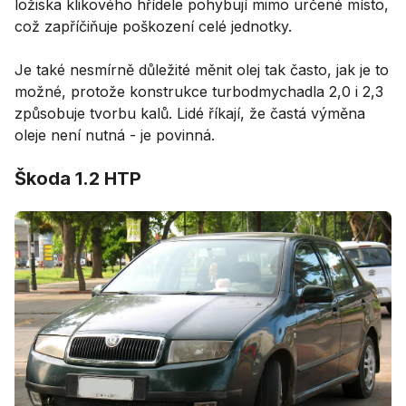
ložiska klikového hřídele pohybují mimo určené místo,
což zapříčiňuje poškození celé jednotky.
Je také nesmírně důležité měnit olej tak často, jak je to
možné, protože konstrukce turbodmychadla 2,0 i 2,3
způsobuje tvorbu kalů. Lidé říkají, že častá výměna
oleje není nutná - je povinná.
Škoda 1.2 HTP