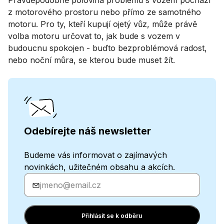
z motorového prostoru nebo přímo ze samotného
motoru. Pro ty, kteří kupují ojetý vůz, může právě
volba motoru určovat to, jak bude s vozem v
budoucnu spokojen - buďto bezproblémová radost,
nebo noční můra, se kterou bude muset žít.
Odebírejte náš newsletter
Budeme vás informovat o zajímavých
novinkách, užitečném obsahu a akcích.
Zadejte
svůj
e-
mail
Přihlásit se k odběru