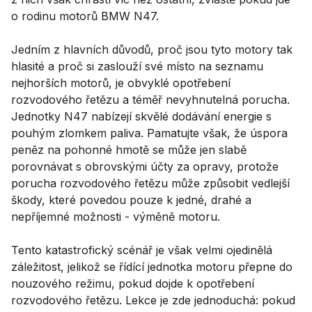
o rodinu motorů BMW N47.
Jedním z hlavních důvodů, proč jsou tyto motory tak
hlasité a proč si zaslouží své místo na seznamu
nejhorších motorů, je obvyklé opotřebení
rozvodového řetězu a téměř nevyhnutelná porucha.
Jednotky N47 nabízejí skvělé dodávání energie s
pouhým zlomkem paliva. Pamatujte však, že úspora
peněz na pohonné hmotě se může jen slabě
porovnávat s obrovskými účty za opravy, protože
porucha rozvodového řetězu může způsobit vedlejší
škody, které povedou pouze k jedné, drahé a
nepříjemné možnosti - výměně motoru.
Tento katastrofický scénář je však velmi ojedinělá
záležitost, jelikož se řídící jednotka motoru přepne do
nouzového režimu, pokud dojde k opotřebení
rozvodového řetězu. Lekce je zde jednoduchá: pokud