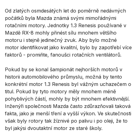
Od zlatých osmdesátých let do poměrně nedávných
počátků byla Mazda známá svými mimořádnými
rotačními motory. Jednotky 1.3 Renesis používané v
Mazdě RX-8 mohly přinést sílu mnohem většího
motoru i stejně jedinečný zvuk. Aby bylo možné
motor identifikovat jako kvalitní, bylo by zapotřebí více
faktorů - promiňte, fanoušci rotačních ventilátorů.
Pokud by se konal šampionát nejhorších motorů v
historii automobilového průmyslu, možná by tento
konkrétní motor 1.3 Renesis byl vážným uchazečem o
titul. Pokud by tyto motory měly mnohem méně
pohyblivých částí, mohly by být mnohem efektivnější.
Inženýři společnosti Mazda často zdůrazňovali taková
fakta, jako je menší tření a vyšší výkon. Ve skutečnosti
však byly rotory tak žíznivé po palivu i po oleji, že to
byl jakýsi dvoutaktní motor ze staré školy.