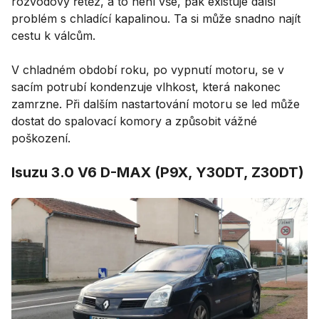
rozvodový řetěz, a to není vše, pak existuje další
problém s chladící kapalinou. Ta si může snadno najít
cestu k válcům.
V chladném období roku, po vypnutí motoru, se v
sacím potrubí kondenzuje vlhkost, která nakonec
zamrzne. Při dalším nastartování motoru se led může
dostat do spalovací komory a způsobit vážné
poškození.
Isuzu 3.0 V6 D-MAX (P9X, Y30DT, Z30DT)