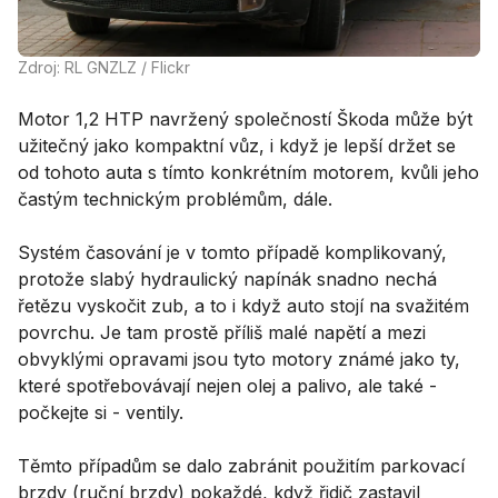
Zdroj: RL GNZLZ / Flickr
Motor 1,2 HTP navržený společností Škoda může být
užitečný jako kompaktní vůz, i když je lepší držet se
od tohoto auta s tímto konkrétním motorem, kvůli jeho
častým technickým problémům, dále.
Systém časování je v tomto případě komplikovaný,
protože slabý hydraulický napínák snadno nechá
řetězu vyskočit zub, a to i když auto stojí na svažitém
povrchu. Je tam prostě příliš malé napětí a mezi
obvyklými opravami jsou tyto motory známé jako ty,
které spotřebovávají nejen olej a palivo, ale také -
počkejte si - ventily.
Těmto případům se dalo zabránit použitím parkovací
brzdy (ruční brzdy) pokaždé, když řidič zastavil