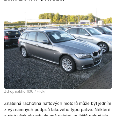
Zdroj: nakhon100 / Flickr
Znatelná rachotina naftových motorů může být jedním
z významných podpisů takového typu paliva. Některé
z nich však chrastí víc než ostatní, zvláště pokud jde