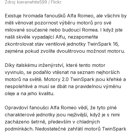
Zdroj: kieranwhite599 / Flickr
Existuje hromada fanoušků Alfa Romeo, ale všichni by
měli věnovat pozornost výběru motorů pro své
milované současné nebo budoucí Romea. I když jste
našli skvěle vypadající Alfu, nezapomeňte
zkontrolovat stav ventilové jednotky TwinSpark 16,
zejména pokud zvolíte dvoulitrovou možnost motoru.
Díky italskému inženýrství, které tento motor
vyvinulo, se podařilo vtěsnat na seznam nejhorších
motorů na světě. Motory 2.0 TwinSpark jsou křehké a
nespolehlivé a musí se dbát na pravidelnou výměnu
oleje a na jeho kvalitu.
Opravdoví fanoušci Alfa Romeo vědí, že tyto plné
charakterové jednotky jsou nejživější, když je s nimi
zacházeno šetrně, především v chladných
podmínkách. Nedostatečné zahřátí motorů TwinSpark