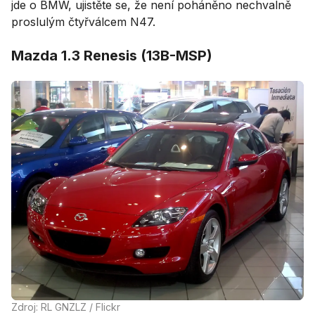
jde o BMW, ujistěte se, že není poháněno nechvalně
proslulým čtyřválcem N47.
Mazda 1.3 Renesis (13B-MSP)
Zdroj: RL GNZLZ / Flickr