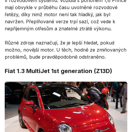
v rozvodovém systému. Vozidla s pohonem 1,6 Prince
mají obvykle v průběhu času uvolněné rozvodové
řetězy, díky nimž motor není tak hladký, jak byl
navržen. Přeplňované verze trpí sazí, což vede k
nepříjemným otřesům a znatelné ztrátě výkonu.
Různé zdroje naznačují, že je lepší hledat, pokud
možno, novější motor. U těch, hodně ze zmiňovaných
problémů, bude pravděpodobně odstraněno.
Fiat 1.3 MultiJet 1st generation (Z13D)