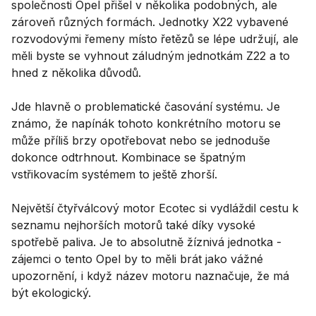
společnosti Opel přišel v několika podobných, ale
zároveň různých formách. Jednotky X22 vybavené
rozvodovými řemeny místo řetězů se lépe udržují, ale
měli byste se vyhnout záludným jednotkám Z22 a to
hned z několika důvodů.
Jde hlavně o problematické časování systému. Je
známo, že napínák tohoto konkrétního motoru se
může příliš brzy opotřebovat nebo se jednoduše
dokonce odtrhnout. Kombinace se špatným
vstřikovacím systémem to ještě zhorší.
Největší čtyřválcový motor Ecotec si vydláždil cestu k
seznamu nejhorších motorů také díky vysoké
spotřebě paliva. Je to absolutně žíznivá jednotka -
zájemci o tento Opel by to měli brát jako vážné
upozornění, i když název motoru naznačuje, že má
být ekologický.