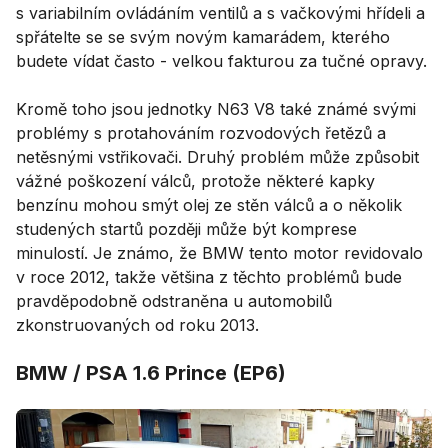
s variabilním ovládáním ventilů a s vačkovými hřídeli a
spřátelte se se svým novým kamarádem, kterého
budete vídat často - velkou fakturou za tučné opravy.
Kromě toho jsou jednotky N63 V8 také známé svými
problémy s protahováním rozvodových řetězů a
netěsnými vstřikovači. Druhý problém může způsobit
vážné poškození válců, protože některé kapky
benzínu mohou smýt olej ze stěn válců a o několik
studených startů později může být komprese
minulostí. Je známo, že BMW tento motor revidovalo
v roce 2012, takže většina z těchto problémů bude
pravděpodobně odstraněna u automobilů
zkonstruovaných od roku 2013.
BMW / PSA 1.6 Prince (EP6)