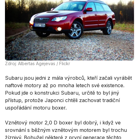
Zdroj: Albertas Agejevas / Flickr
Subaru jsou jedni z mála výrobců, kteří začali vyrábět
naftové motory až po mnoha letech své existence.
Pokud jde o konstrukci Subaru, určitě to byl jiný
přístup, protože Japonci chtěli zachovat tradiční
uspořádání motoru boxer.
Vznětový motor 2,0 D boxer byl dobrý, i když ve
srovnání s běžným vznětovým motorem byl trochu
žíznivý. Bohužel některé z první generace těchto