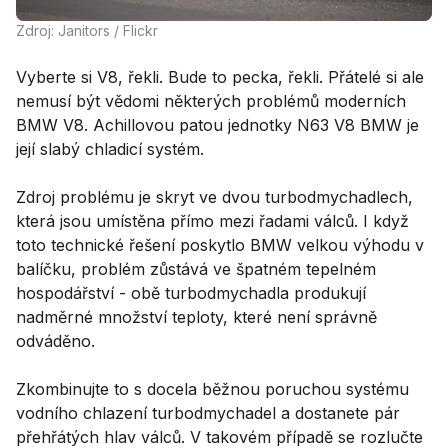
Zdroj: Janitors / Flickr
Vyberte si V8, řekli. Bude to pecka, řekli. Přátelé si ale
nemusí být vědomi některých problémů moderních
BMW V8. Achillovou patou jednotky N63 V8 BMW je
její slabý chladicí systém.
Zdroj problému je skryt ve dvou turbodmychadlech,
která jsou umístěna přímo mezi řadami válců. I když
toto technické řešení poskytlo BMW velkou výhodu v
balíčku, problém zůstává ve špatném tepelném
hospodářství - obě turbodmychadla produkují
nadměrné množství teploty, které není správně
odváděno.
Zkombinujte to s docela běžnou poruchou systému
vodního chlazení turbodmychadel a dostanete pár
přehřátých hlav válců. V takovém případě se rozlučte