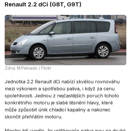
Renault 2.2 dCi (G8T, G9T)
Zdroj: M.Peinado / Flickr
Jednotka 2.2 Renault dCi nabízí skvělou rovnováhu
mezi výkonem a spotřebou paliva, i když za cenu
spolehlivosti. Jednou z nejčastějších poruch tohoto
konkrétního motoru je slabé těsnění hlavy, které
může způsobit únik chladicí kapaliny a nakonec
skončit přehřátím motoru.
Mnoho lidí uvedlo, že vstřikovače paliva jsou na druhé