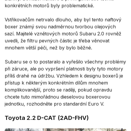
konkrétních motorů byly problematické.
Vstřikovačům netrvalo dlouho, aby byl tento naftový
boxer známý svou nadměrnou tvorbou olejových
sazí. Majitelé vznětových motorů Subaru 2.0 rovněž
uvedli, že filtru pevných částic je třeba věnovat
mnohem větší péči, než by bylo běžné.
Subaru se o to postaralo a vyřešilo všechny problémy
při záruce, ale po vypršení platnosti byly tyto motory
příliš drahé na údržbu. Vzhledem k designu boxerů je
přístup k některým konkrétním dílům mnohem
komplikovanější, proto se raději, pokud opravdu
chcete tuto mimořádnou dieselovou boxerovou
jednotku, rozhodněte pro standardní Euro V.
Toyota 2.2 D-CAT (2AD-FHV)