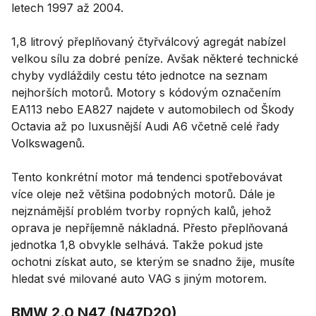
letech 1997 až 2004.
1,8 litrový přeplňovaný čtyřválcový agregát nabízel
velkou sílu za dobré peníze. Avšak některé technické
chyby vydláždily cestu této jednotce na seznam
nejhorších motorů. Motory s kódovým označením
EA113 nebo EA827 najdete v automobilech od Škody
Octavia až po luxusnější Audi A6 včetně celé řady
Volkswagenů.
Tento konkrétní motor má tendenci spotřebovávat
více oleje než většina podobných motorů. Dále je
nejznámější problém tvorby ropných kalů, jehož
oprava je nepříjemně nákladná. Přesto přeplňovaná
jednotka 1,8 obvykle selhává. Takže pokud jste
ochotni získat auto, se kterým se snadno žije, musíte
hledat své milované auto VAG s jiným motorem.
BMW 2.0 N47 (N47D20)