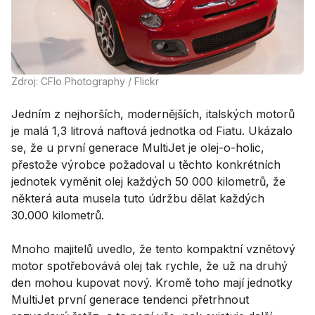
Zdroj: CFlo Photography / Flickr
Jedním z nejhorších, modernějších, italských motorů
je malá 1,3 litrová naftová jednotka od Fiatu. Ukázalo
se, že u první generace MultiJet je olej-o-holic,
přestože výrobce požadoval u těchto konkrétních
jednotek vyměnit olej každých 50 000 kilometrů, že
některá auta musela tuto údržbu dělat každých
30.000 kilometrů.
Mnoho majitelů uvedlo, že tento kompaktní vznětový
motor spotřebovává olej tak rychle, že už na druhý
den mohou kupovat nový. Kromě toho mají jednotky
MultiJet první generace tendenci přetrhnout