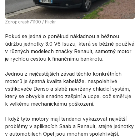
Zdroj: crash71100 / Flickr
Pokud se jedná o poněkud nákladnou a běžnou
údržbu jednotky 3.0 V6 Isuzu, která se běžně používá
v různých modelech značky Renault, samotný motor
je rychlou cestou k finančnímu bankrotu.
Jednou z nejčastějších závad těchto konkrétních
motorů je špatná kvalita kabeláže, nespolehlivé
vstřikovače Denso a slabě navržený chladicí systém,
který se obvykle snadno zašpiní a ucpe, což směřuje
k velkému mechanickému poškození.
I když tyto motory mají tendenci vykazovat největší
problémy v aplikacích Saab a Renault, stejné jednotky
v automobilech Opel jsou mnohem spolehlivější.