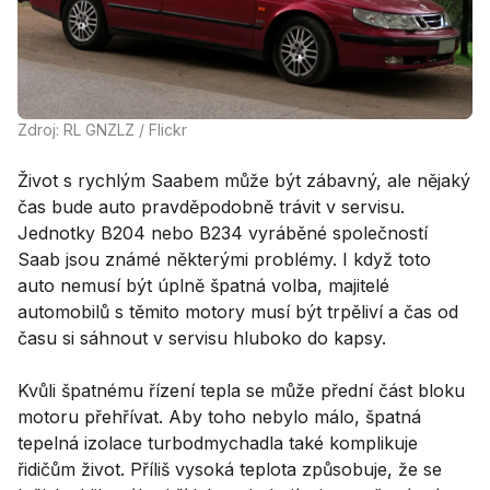
Zdroj: RL GNZLZ / Flickr
Život s rychlým Saabem může být zábavný, ale nějaký
čas bude auto pravděpodobně trávit v servisu.
Jednotky B204 nebo B234 vyráběné společností
Saab jsou známé některými problémy. I když toto
auto nemusí být úplně špatná volba, majitelé
automobilů s těmito motory musí být trpěliví a čas od
času si sáhnout v servisu hluboko do kapsy.
Kvůli špatnému řízení tepla se může přední část bloku
motoru přehřívat. Aby toho nebylo málo, špatná
tepelná izolace turbodmychadla také komplikuje
řidičům život. Příliš vysoká teplota způsobuje, že se