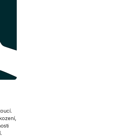
oucí.
kození,
osti
.