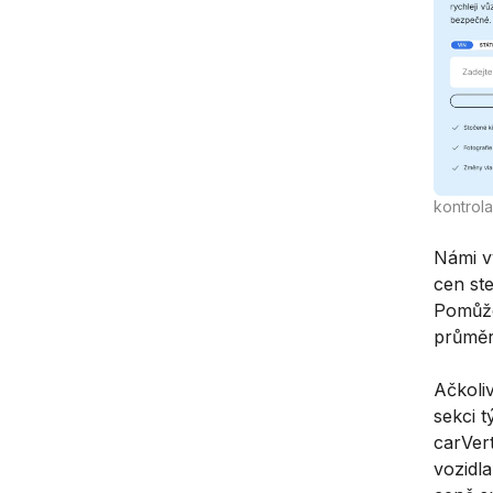
kontrola
Námi v
cen st
Pomůže 
průměr
Ačkoli
sekci t
carVer
vozidl