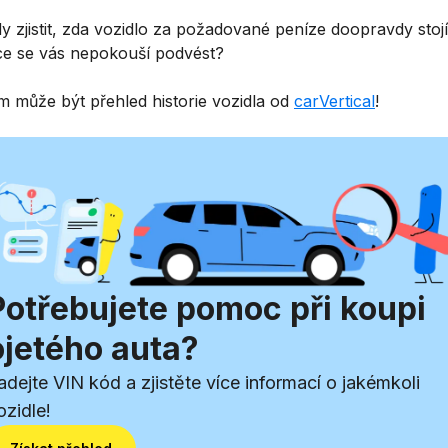
y zjistit, zda vozidlo za požadované peníze doopravdy stojí
ce se vás nepokouší podvést?
m může být přehled historie vozidla od
carVertical
!
Potřebujete pomoc při koupi
ojetého auta?
adejte VIN kód a zjistěte více informací o jakémkoli
ozidle!