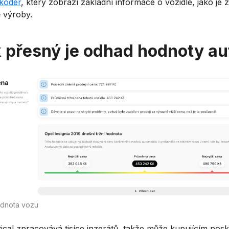
kodér
, který zobrazí základní informace o vozidle, jako je
 výroby.
 přesný je odhad hodnoty au
odnota vozu
tical zpracovává tisíce inzerátů, takže může kupujícím pos