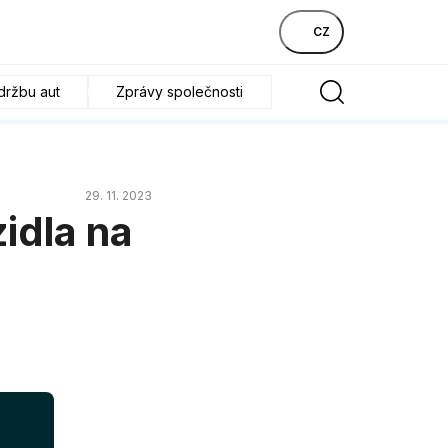
CZ
držbu aut
Zprávy společnosti
29. 11. 2023
zidla na