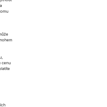
 a
 tomu
 může
 mnohem
u,
u cenu
latíte
ích