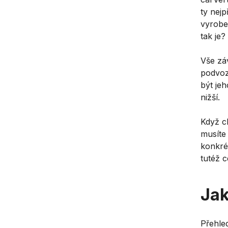
ty nejp
vyrobe
tak je?
Vše záv
podvoz
být je
nižší.
Když c
musíte
konkré
tutéž 
Jak
Přehle