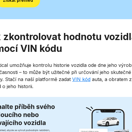
Získat přehled
 zkontrolovat hodnotu vozid
ocí VIN kódu
tical umožňuje kontrolu historie vozidla ode dne jeho výro
časnosti – to může být užitečné při určování jeho skutečné
y. Stačí na naší platformě zadat
VIN kód
auta, a obratem z
 o jeho historii.