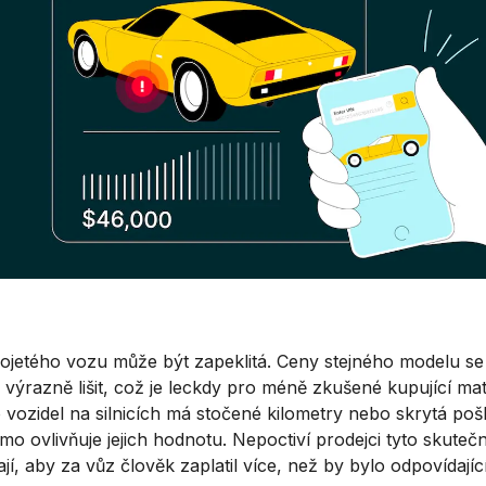
ojetého vozu může být zapeklitá. Ceny stejného modelu se
výrazně lišit, což je leckdy pro méně zkušené kupující mat
vozidel na silnicích má stočené kilometry nebo skrytá poš
mo ovlivňuje jejich hodnotu. Nepoctiví prodejci tyto skutečn
ají, aby za vůz člověk zaplatil více, než by bylo odpovídající