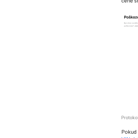
ceně s
Protoko
Pokud s