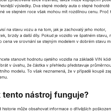
řesnější výsledky. Dva stejné modely auta o stejné hodnotě
né ve stejném roce však mohou mít rozdílnou cenu. Proč
isí na stavu vozu a na tom, jak je zachovalý jeho motor,
ek, brzdy a další díly. Pokud je vozidlo ve špatném stavu,
ho cena ve srovnání se stejným modelem v dobrém stavu
hcete stanovit hodnotu ojetého vozidla na základě VIN kód
 brát v úvahu, že částka v přehledu představuje průměrno
tního modelu. To však neznamená, že v případě koupě zap
cenu.
 tento nástroj funguje?
d historie může obsahovat informace o dřívějších poškozen