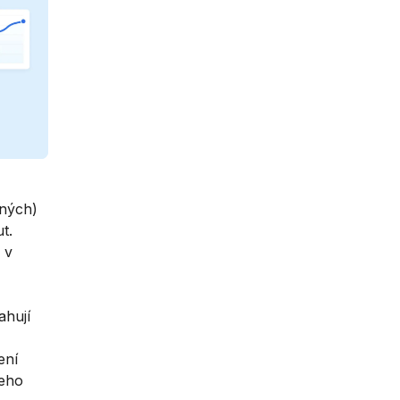
rných)
t.
 v
ahují
ení
jeho