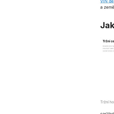
VIN de
a země
Jak
Tržní h
carVer