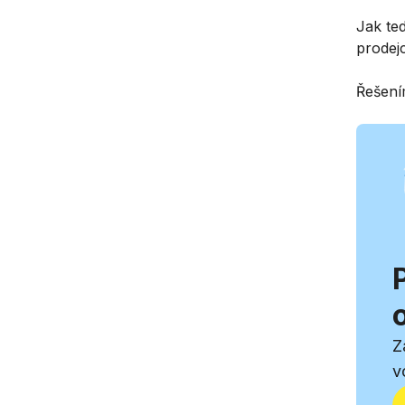
Jak ted
prodej
Řešení
Z
v