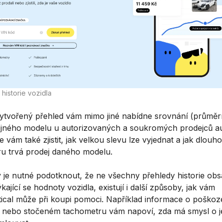
 historie vozidla
ytvořený přehled vám mimo jiné nabídne srovnání (průmě
ejného modelu u autorizovaných a soukromých prodejců au
vám také zjistit, jak velkou slevu lze vyjednat a jak dlouho
u trvá prodej daného modelu.
v je nutné podotknout, že ne všechny přehledy historie obs
ýkající se hodnoty vozidla, existují i další způsoby, jak vám
tical může při koupi pomoci. Například informace o poškoz
a nebo stočeném tachometru vám napoví, zda má smysl o 