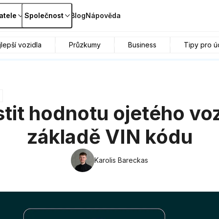
atele
Společnost
Blog
Nápověda
lepší vozidla
Průzkumy
Business
Tipy pro ú
stit hodnotu ojetého vo
základě VIN kódu
Karolis Bareckas