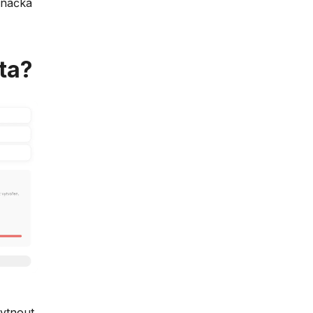
 značka
ta?
kytnout