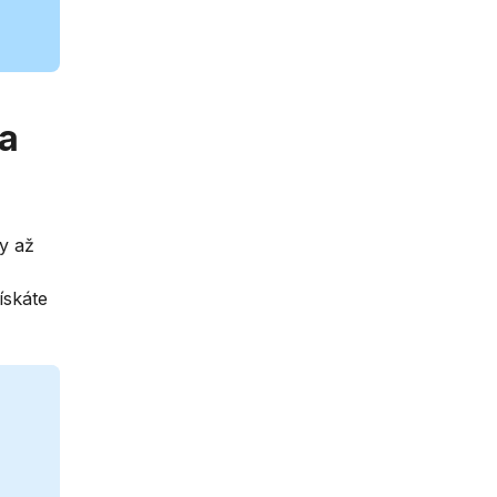
la
by až
ískáte