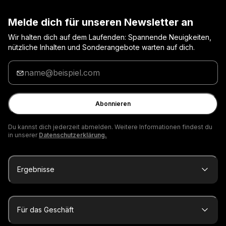
Melde dich für unseren Newsletter an
Wir halten dich auf dem Laufenden: Spannende Neuigkeiten,
nützliche Inhalten und Sonderangebote warten auf dich.
Gib
deine
E-
Mail
Abonnieren
ein
Du kannst dich jederzeit abmelden. Weitere Informationen findest du
in unserer
Datenschutzerklärung.
Ergebnisse
Für das Geschäft