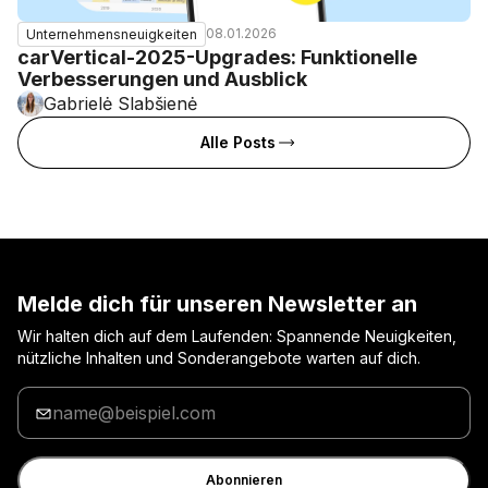
08.01.2026
Unternehmensneuigkeiten
carVertical-2025-Upgrades: Funktionelle
Verbesserungen und Ausblick
Gabrielė Slabšienė
Alle Posts
Melde dich für unseren Newsletter an
Wir halten dich auf dem Laufenden: Spannende Neuigkeiten,
nützliche Inhalten und Sonderangebote warten auf dich.
Gib
deine
E-
Mail
Abonnieren
ein