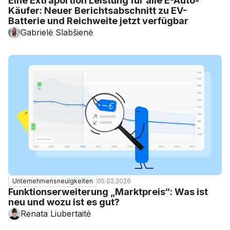
Eine Extraportion Leistung für alle E-Auto-
Käufer: Neuer Berichtsabschnitt zu EV-
Batterie und Reichweite jetzt verfügbar
Gabrielė Slabšienė
05.02.2026
Unternehmensneuigkeiten
Funktionserweiterung „Marktpreis“: Was ist
neu und wozu ist es gut?
Renata Liubertaitė