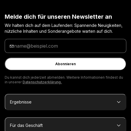
Melde dich für unseren Newsletter an
Wir halten dich auf dem Laufenden: Spannende Neuigkeiten,
nützliche Inhalten und Sonderangebote warten auf dich.
Gib
deine
E-
Mail
Abonnieren
ein
Du kannst dich jederzeit abmelden. Weitere Informationen findest du
in unserer
Datenschutzerklärung.
Ergebnisse
Für das Geschäft