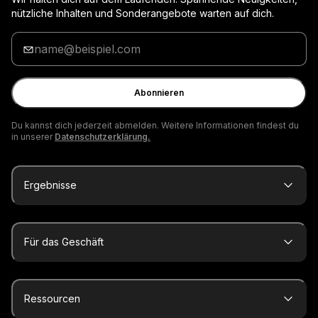
nützliche Inhalten und Sonderangebote warten auf dich.
Gib
deine
E-
Mail
Abonnieren
ein
Du kannst dich jederzeit abmelden. Weitere Informationen findest du
in unserer
Datenschutzerklärung.
Ergebnisse
Für das Geschäft
Ressourcen