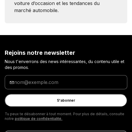
voiture d’occasion et les tendances du
marché automobile.
Rejoins notre newsletter
Nous t'enverrons des news intéressantes, du contenu utile et
des promos.
Entre
ton
adresse
e-
S'abonner
mail
Tu peux te désabonner à tout moment. Pour plus de détails, consulte
notre
politique de confidentialité.