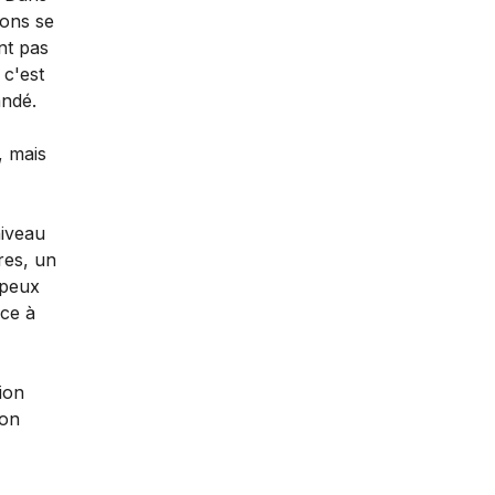
hons se
nt pas
 c'est
andé.
, mais
niveau
res, un
 peux
nce à
ion
ton