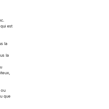
nc.
 qui est
us la
us la
du
iteux,
 ou
ou que