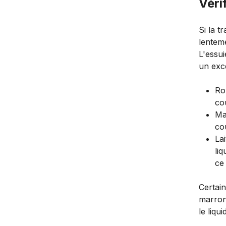
Vérif
Si la t
lenteme
L'essui
un exce
Ro
cou
Mar
co
La
liq
ce 
Certai
marron
le liqu