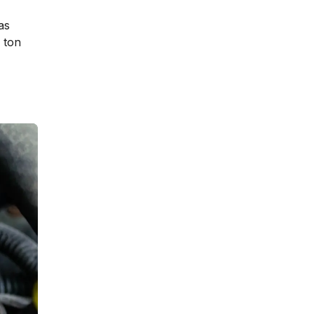
as
 ton