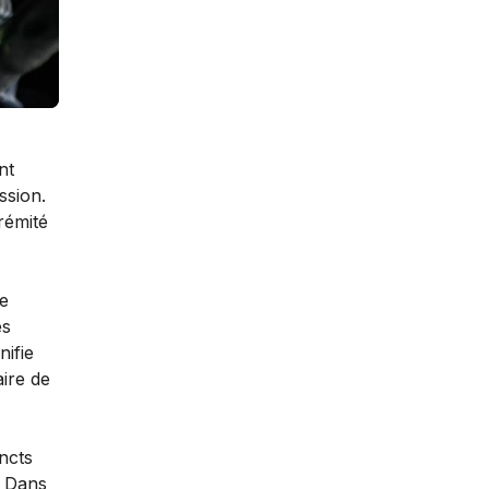
nt
ssion.
rémité
de
es
nifie
aire de
ncts
. Dans