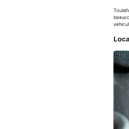
Toutefo
beaucou
véhicul
Loca