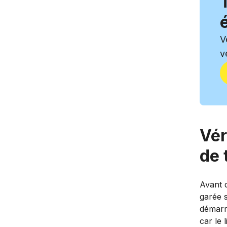
V
v
Vér
de 
Avant d
garée s
démarre
car le 