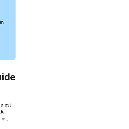
un
uide
re est
 de
mps,