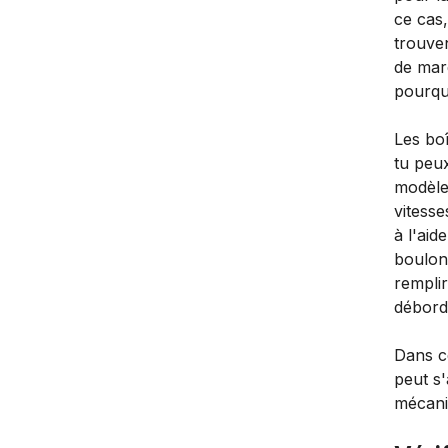
ce cas,
trouven
de marq
pourqu
Les bo
tu peux
modèles
vitesse
à l'aid
boulon 
rempli
débord
Dans ce
peut s
mécani