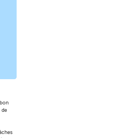
 bon
e de
tâches