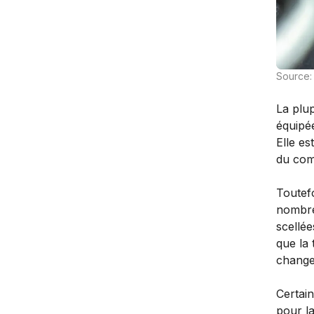
Source:
La plup
équipée
Elle es
du com
Toutefo
nombre
scellée
que la 
change
Certai
pour la