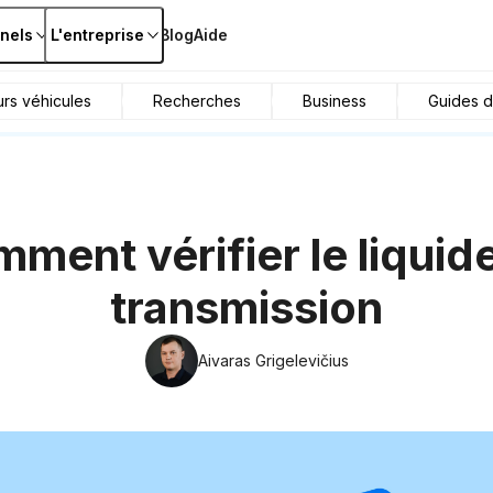
nels
L'entreprise
Blog
Aide
urs véhicules
Recherches
Business
Guides d
ment vérifier le liquid
transmission
Aivaras Grigelevičius