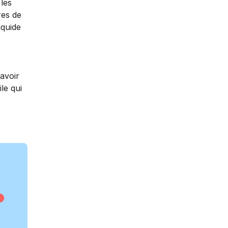
 les
res de
liquide
avoir
le qui