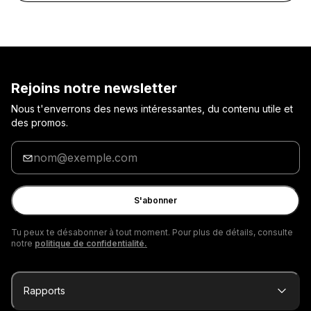
Rejoins notre newsletter
Nous t'enverrons des news intéressantes, du contenu utile et
des promos.
Entre
ton
adresse
e-
S'abonner
mail
Tu peux te désabonner à tout moment. Pour plus de détails, consulte
notre
politique de confidentialité.
Rapports