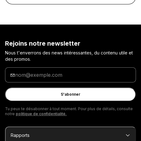
Rejoins notre newsletter
Nous t'enverrons des news intéressantes, du contenu utile et
des promos.
Entre
ton
adresse
e-
S'abonner
mail
Tu peux te désabonner à tout moment. Pour plus de détails, consulte
notre
politique de confidentialité.
Rapports