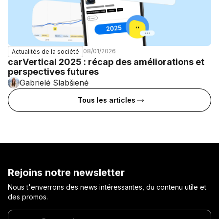
08/01/2026
Actualités de la société
carVertical 2025 : récap des améliorations et
perspectives futures
Gabrielė Slabšienė
Tous les articles
Rejoins notre newsletter
Nous t'enverrons des news intéressantes, du contenu utile et
des promos.
Entre