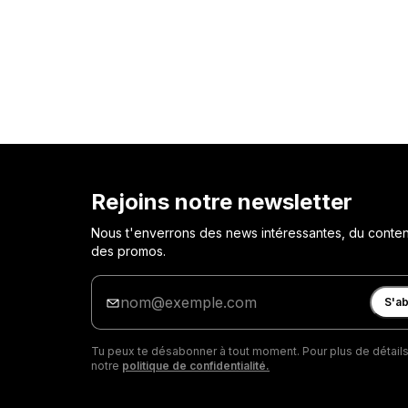
Rejoins notre newsletter
Nous t'enverrons des news intéressantes, du contenu
des promos.
Entre
ton
S'a
adresse
e-
Tu peux te désabonner à tout moment. Pour plus de détails
mail
notre
politique de confidentialité.