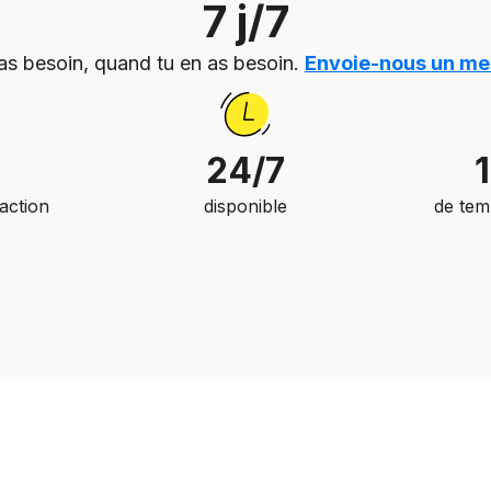
7 j/7
as besoin, quand tu en as besoin.
Envoie-nous un m
24/7
faction
disponible
de tem