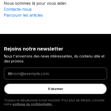
Nous sommes là pour vous aider.
Contacte-nous
Parcourir les articles
Rejoins notre newsletter
Nous t'enverrons des news intéressantes, du contenu utile et
des promos.
Entre
ton
adresse
e-
S'abonner
mail
Tu peux te désabonner à tout moment. Pour plus de détails, consulte
notre
politique de confidentialité.