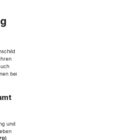
ng
nschild
ühren
auch
nen bei
amt
ung und
Neben
ZR)