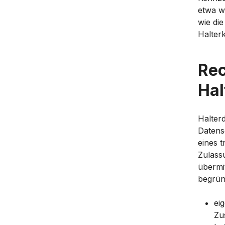
etwa we
wie di
Halter
Rec
Hal
Halter
Datens
eines t
Zulass
übermi
begrün
ei
Zu