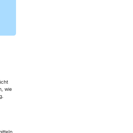
icht
n, wie
g.
tteln,