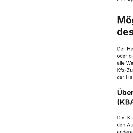
Mög
des
Der Ha
oder d
alle W
Kfz-Zu
der Hal
Über
(KB
Das Kra
den Au
andere