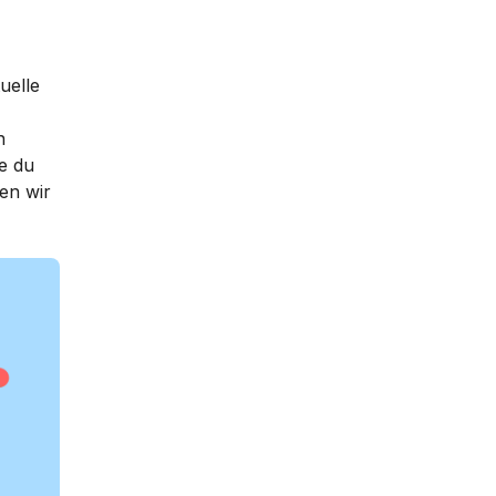
uelle
n
e du
en wir