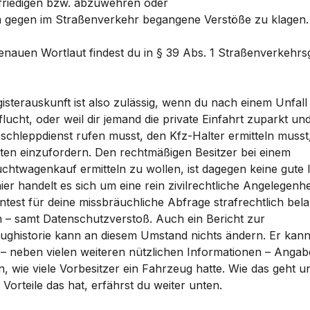
friedigen bzw. abzuwehren oder
 gegen im Straßenverkehr begangene Verstöße zu klagen.
enauen Wortlaut findest du in § 39 Abs. 1 Straßenverkehrs
isterauskunft ist also zulässig, wenn du nach einem Unfall
lucht, oder weil dir jemand die private Einfahrt zuparkt un
schleppdienst rufen musst, den Kfz-Halter ermitteln muss
sten einzufordern. Den rechtmäßigen Besitzer bei einem
chtwagenkauf ermitteln zu wollen, ist dagegen keine gute 
er handelt es sich um eine rein zivilrechtliche Angelegenhe
ntest für deine missbräuchliche Abfrage strafrechtlich bela
 – samt Datenschutzverstoß. Auch ein Bericht zur
ughistorie kann an diesem Umstand nichts ändern. Er kan
 – neben vielen weiteren nützlichen Informationen – Anga
, wie viele Vorbesitzer ein Fahrzeug hatte. Wie das geht u
Vorteile das hat, erfährst du weiter unten.