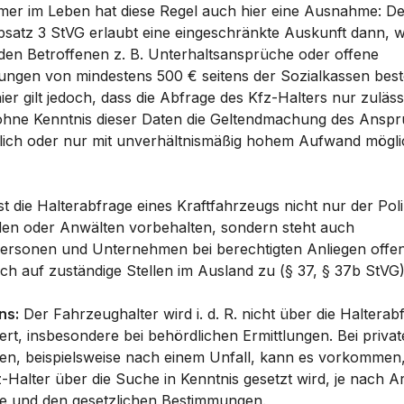
mer im Leben hat diese Regel auch hier eine Ausnahme: D
bsatz 3 StVG erlaubt eine eingeschränkte Auskunft dann, 
den Betroffenen z. B. Unterhaltsansprüche oder offene
ungen von mindestens 500 € seitens der Sozialkassen bes
er gilt jedoch, dass die Abfrage des Kfz-Halters nur zulässi
hne Kenntnis dieser Daten die Geltendmachung des Ansp
ich oder nur mit unverhältnismäßig hohem Aufwand mögli
st die Halterabfrage eines Kraftfahrzeugs nicht nur der Poli
en oder Anwälten vorbehalten, sondern steht auch
personen und Unternehmen bei berechtigten Anliegen offe
auch auf zuständige Stellen im Ausland zu (§ 37, § 37b StVG)
ns:
Der Fahrzeughalter wird i. d. R. nicht über die Halterab
ert, insbesondere bei behördlichen Ermittlungen. Bei priva
en, beispielsweise nach einem Unfall, kann es vorkommen
-Halter über die Suche in Kenntnis gesetzt wird, je nach Ar
e und den gesetzlichen Bestimmungen.