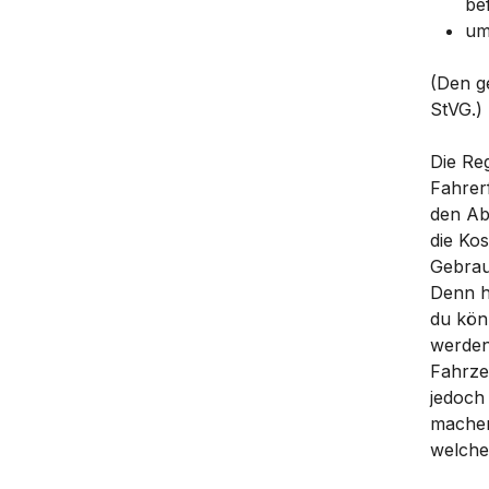
be
um
(Den g
StVG.)
Die Reg
Fahrerf
den Ab
die Ko
Gebrau
Denn hi
du kön
werden
Fahrze
jedoch
machen
welche 