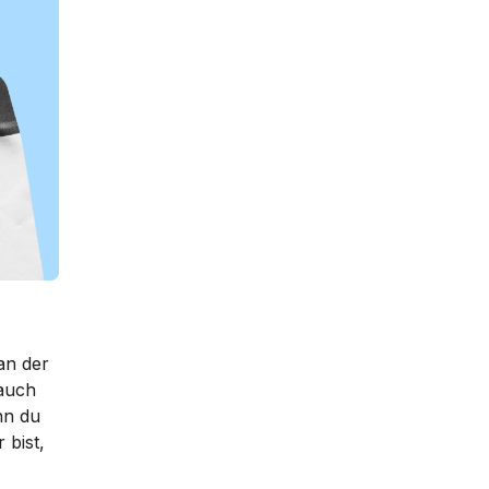
an der
 auch
nn du
 bist,