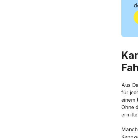
d
Kan
Fah
Aus Da
für jed
einem t
Ohne di
ermitt
Manchm
Kennze