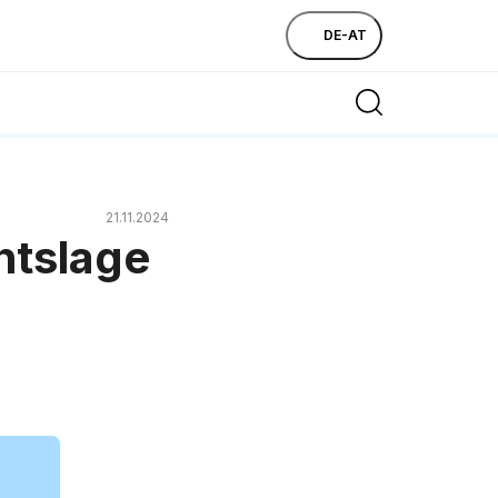
DE-AT
21.11.2024
htslage