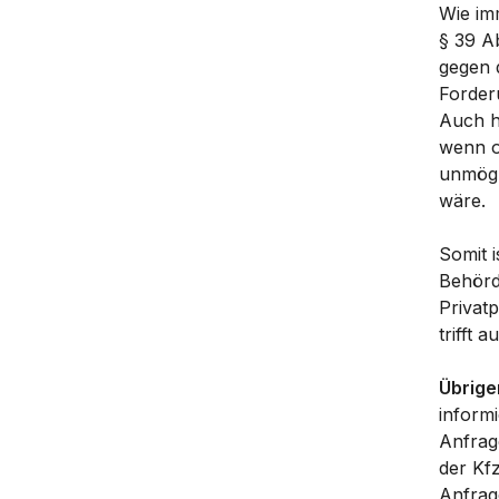
Wie im
§ 39 A
gegen 
Forder
Auch hi
wenn o
unmögl
wäre.
Somit i
Behörd
Privat
trifft 
Übrige
informi
Anfrag
der Kfz
Anfrag