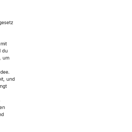
gesetz
 mit
d du
t, um
Idee.
it, und
ngt
n
ben
nd