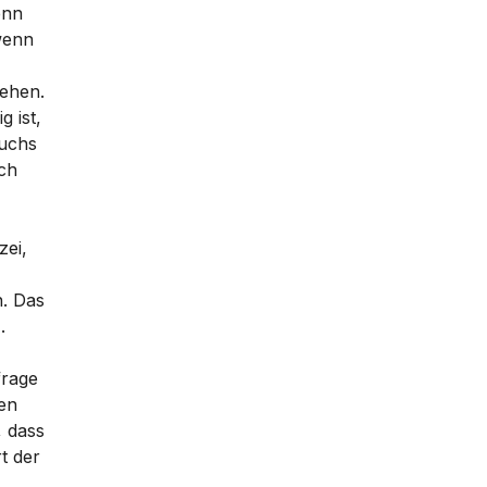
enn
wenn
tehen.
g ist,
ruchs
ch
zei,
n. Das
.
frage
ten
, dass
t der