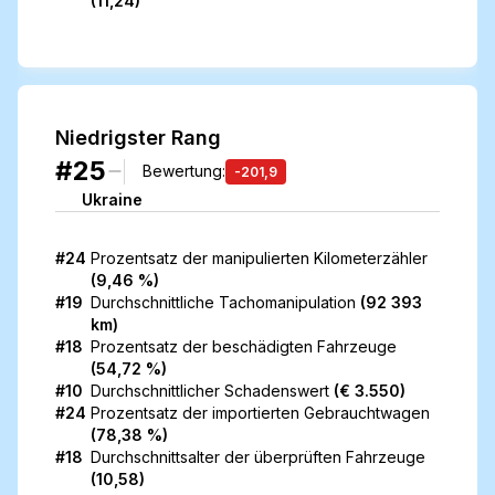
(
11,24
)
Niedrigster Rang
#25
Bewertung
:
-201,9
Ukraine
#24
Prozentsatz der
manipulierten Kilometerzähler
(
9,46 %
)
#19
Durchschnittliche Tachomanipulation
(
92 393
km
)
#18
Prozentsatz der
beschädigten Fahrzeuge
(
54,72 %
)
#10
Durchschnittlicher
Schadenswert
(
€ 3.550
)
#24
Prozentsatz der
importierten Gebrauchtwagen
(
78,38 %
)
#18
Durchschnittsalter
der überprüften Fahrzeuge
(
10,58
)