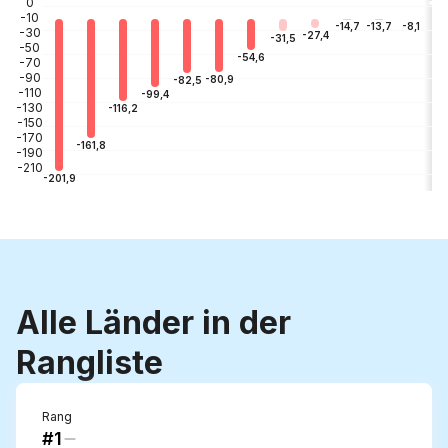
0
-10
-3
-8,1
-13,7
-14,7
-30
-27,4
-31,5
-50
-54,6
-70
-90
-80,9
-82,5
-110
-99,4
-130
-116,2
-150
-170
-161,8
-190
-210
-201,9
Alle Länder in der
Rangliste
Rang
#1