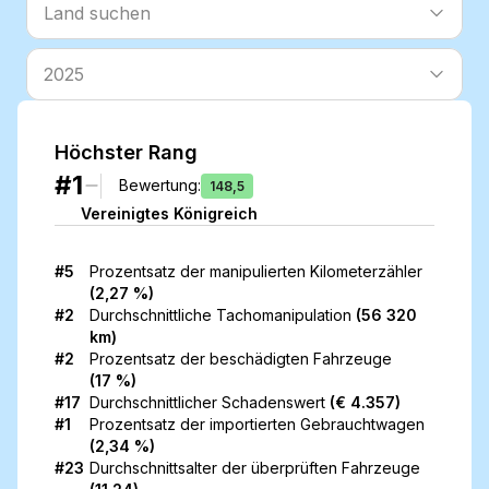
Land suchen
Land suchen
2025
Höchster Rang
#1
Bewertung
:
148,5
Vereinigtes Königreich
#5
Prozentsatz der
manipulierten Kilometerzähler
(
2,27 %
)
#2
Durchschnittliche Tachomanipulation
(
56 320
km
)
#2
Prozentsatz der
beschädigten Fahrzeuge
(
17 %
)
#17
Durchschnittlicher
Schadenswert
(
€ 4.357
)
#1
Prozentsatz der
importierten Gebrauchtwagen
(
2,34 %
)
#23
Durchschnittsalter
der überprüften Fahrzeuge