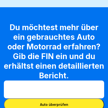
Du möchtest mehr über
ein gebrauchtes Auto
oder Motorrad erfahren?
Gib die FIN ein und du
erhältst einen detaillierten
Bericht.
FIN eingeben
FIN
eingeben
FIN eingeben
Auto überprüfen