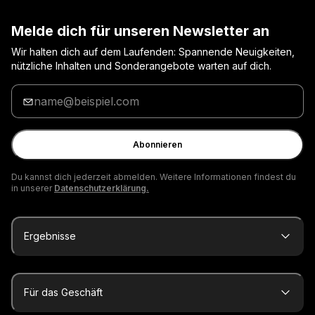
Melde dich für unseren Newsletter an
Wir halten dich auf dem Laufenden: Spannende Neuigkeiten,
nützliche Inhalten und Sonderangebote warten auf dich.
Gib
deine
E-
Mail
Abonnieren
ein
Du kannst dich jederzeit abmelden. Weitere Informationen findest du
in unserer
Datenschutzerklärung.
Ergebnisse
Für das Geschäft