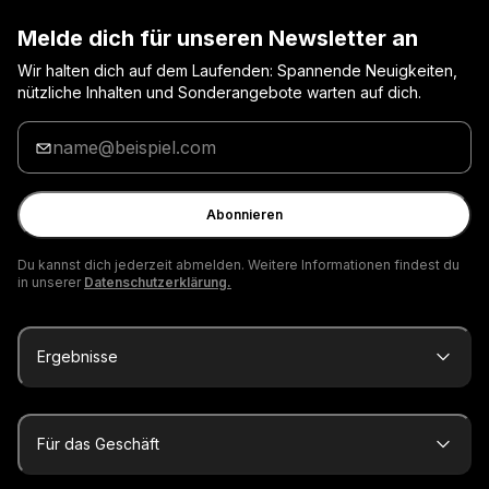
Melde dich für unseren Newsletter an
Wir halten dich auf dem Laufenden: Spannende Neuigkeiten,
nützliche Inhalten und Sonderangebote warten auf dich.
Gib
deine
E-
Mail
Abonnieren
ein
Du kannst dich jederzeit abmelden. Weitere Informationen findest du
in unserer
Datenschutzerklärung.
Ergebnisse
Für das Geschäft