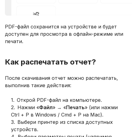
PDF-файл сохранится на устройстве и будет
доступен для просмотра в офлайн-режиме или
печати.
Как распечатать отчет?
После скачивания отчет можно распечатать,
выполнив такие действия:
1
.
Открой PDF-файл на компьютере.
2
.
Нажми «
Файл
» → «
Печать
» (или нажми
Ctrl + P в Windows / Cmd + P на Mac).
3
.
Выбери принтер из списка доступных
устройств.
4
.
Выбери параметры печати (например,