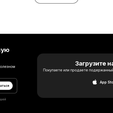
ную
Загрузите 
полезном
Покупаете или продаете подержанный
App St
аться
ашей