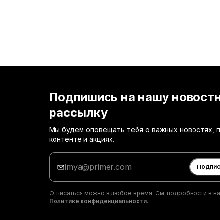
Подпишись на нашу новост
рассылку
Мы будем оповещать тебя о важных новостях, 
контенте и акциях.
Введи
адрес
Подпис
электронной
почты
Отписаться можно в любое время. См. подробности в н
Политике конфиденциальности.