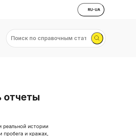
RU-UA
Поиск
по
справочным
статьям...
 отчеты
и реальной истории
 пробега и кражах,