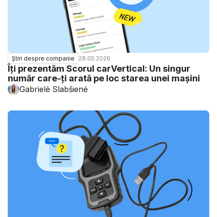
28.05.2026
Știri despre companie
Îți prezentăm Scorul carVertical: Un singur
număr care-ți arată pe loc starea unei mașini
Gabrielė Slabšienė