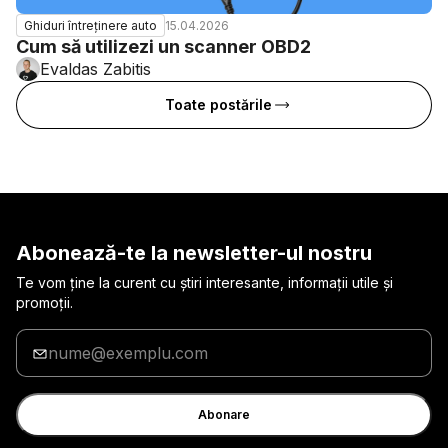
15.04.2026
Ghiduri întreținere auto
Cum să utilizezi un scanner OBD2
Evaldas Zabitis
Toate postările
Abonează-te la newsletter-ul nostru
Te vom ține la curent cu știri interesante, informații utile și
promoții.
Introduceți
adresa
de
e-
Abonare
mail