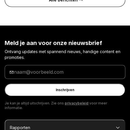
Meld je aan voor onze nieuwsbrief
Ontvang updates met spannend nieuws, handige content en
promoties.
Voer
je
e-
mailadres
Inschrijven
in
Je kan je altijd uitschrijven. Zie ons
privacybeleid
voor meer
informatie.
Rapporten