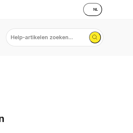
NL
Help-
artikelen
zoeken...
n