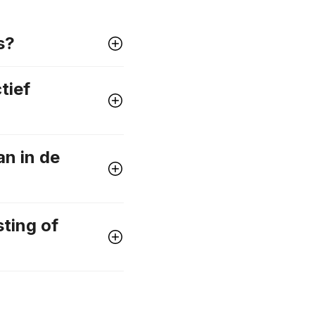
s?
tief
an in de
sting of