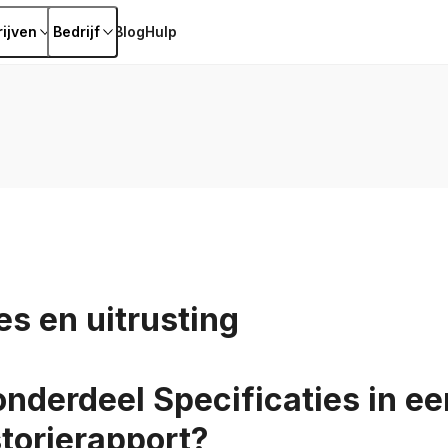
ijven
Bedrijf
Blog
Hulp
es en uitrusting
onderdeel Specificaties in ee
storierapport?