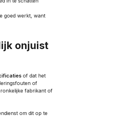
d in te schatten
eze goed werkt, want
jk onjuist
ificaties
of dat het
deringsfouten of
ronkelijke fabrikant of
ndienst om dit op te