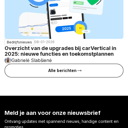
08-01-2026
Bedrijfsnieuws
Overzicht van de upgrades bij carVertical in
2025: nieuwe functies en toekomstplannen
Gabrielė Slabšienė
Alle berichten
Meld je aan voor onze nieuwsbrief
Ontvang updates met spannend nieuws, handige content en
promoties.