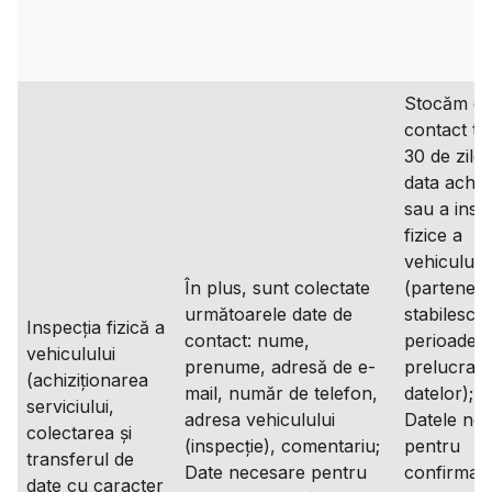
Stocăm da
contact ti
30 de zile 
data achizi
sau a inspe
fizice a
vehicululu
În plus, sunt colectate
(partenerii 
următoarele date de
stabilesc p
Inspecția fizică a
contact: nume,
perioade 
vehiculului
prenume, adresă de e-
prelucrare
(achiziționarea
mail, număr de telefon,
datelor);
serviciului,
adresa vehiculului
Datele ne
colectarea și
(inspecție), comentariu;
pentru
transferul de
Date necesare pentru
confirmare
date cu caracter