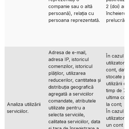
companie sau o altă
2 (doi) ani
persoană), relația cu
încheierea
persoana reprezentată.
prelucrării
Adresa de e-mail,
În cazul î
adresa IP, istoricul
utilizatoru
comenzilor, istoricul
cont, date
plăților, utilizarea
stocate pe
reducerilor, cantitatea și
utilizării c
distribuția geografică
timp de 7 a
agregată a serviciilor
ultima con
comandate, atributele
Analiza utilizării
la cont;
utilizate pentru a
serviciilor.
În cazul î
selecta serviciile,
utilizatoru
calitatea serviciilor, data
un cont
și țara de înregistrare a