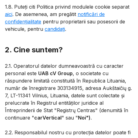
1.8. Puteți citi Politica privind modulele cookie separat
aici
. De asemenea, am pregătit
notificări de
confidențialitate
pentru proprietarii sau posesorii de
vehicule, pentru
candidați
.
2. Cine suntem?
2.1. Operatorul datelor dumneavoastră cu caracter
personal este
UAB cV Group
, o societate cu
răspundere limitată constituită în Republica Lituania,
număr de înregistrare 303134915, adresa Aukštaičių g.
7, LT-11341 Vilnius, Lituania, datele sunt colectate și
prelucrate în Registrul entităților juridice al
Întreprinderii de Stat "Registrų Centras" (denumită în
continuare "
carVertical
" sau "
Noi")
.
2.2. Responsabilul nostru cu protecția datelor poate fi