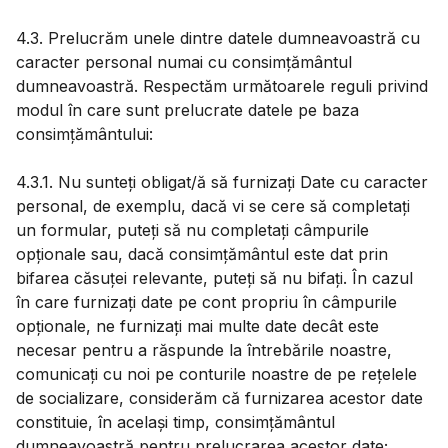
4.3. Prelucrăm unele dintre datele dumneavoastră cu
caracter personal numai cu consimțământul
dumneavoastră. Respectăm următoarele reguli privind
modul în care sunt prelucrate datele pe baza
consimțământului:
4.3.1. Nu sunteți obligat/ă să furnizați Date cu caracter
personal, de exemplu, dacă vi se cere să completați
un formular, puteți să nu completați câmpurile
opționale sau, dacă consimțământul este dat prin
bifarea căsuței relevante, puteți să nu bifați. În cazul
în care furnizați date pe cont propriu în câmpurile
opționale, ne furnizați mai multe date decât este
necesar pentru a răspunde la întrebările noastre,
comunicați cu noi pe conturile noastre de pe rețelele
de socializare, considerăm că furnizarea acestor date
constituie, în același timp, consimțământul
dumneavoastră pentru prelucrarea acestor date;