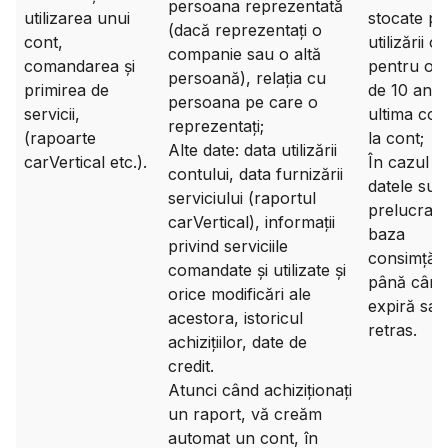
persoana reprezentată
utilizarea unui
stocate pe
(dacă reprezentați o
cont,
utilizării c
companie sau o altă
comandarea și
pentru o 
persoană), relația cu
primirea de
de 10 ani d
persoana pe care o
servicii,
ultima con
reprezentați;
(rapoarte
la cont;
Alte date: data utilizării
carVertical etc.).
În cazul î
contului, data furnizării
datele sun
serviciului (raportul
prelucrate
carVertical), informații
baza
privind serviciile
consimțăm
comandate și utilizate și
până când
orice modificări ale
expiră sau
acestora, istoricul
retras.
achizițiilor, date de
credit.
Atunci când achiziționați
un raport, vă creăm
automat un cont, în