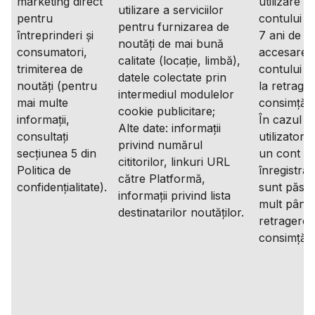
marketing direct
utilizare a
utilizare a serviciilor
pentru
contului și
pentru furnizarea de
întreprinderi și
7 ani de la
noutăți de mai bună
consumatori,
accesare 
calitate (locație, limbă),
trimiterea de
contului s
datele colectate prin
noutăți (pentru
la retrage
intermediul modulelor
mai multe
consimțăm
cookie publicitare;
informații,
În cazul î
Alte date: informații
consultați
utilizatoru
privind numărul
secțiunea 5 din
un cont
cititorilor, linkuri URL
Politica de
înregistrat
către Platformă,
confidențialitate).
sunt păstr
informații privind lista
mult până 
destinatarilor noutăților.
retragerea
consimțăm