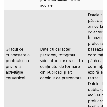
sociale.
Datele sun
păstrate t
ani de la
colectare;
În cazul î
prelucrare
Gradul de
Date cu caracter
bazează p
cunoaștere a
personal, fotografii,
consimțăm
publicului cu
videoclipuri, extrase din
până când
privire la
conținutul de formare
consimțăm
activitățile
din publicații și alt
expiră sau
carVertical.
conținut de prezentare.
retras;
Datele dis
public (pub
etc.) sunt
prelucrat
la sfârșitul