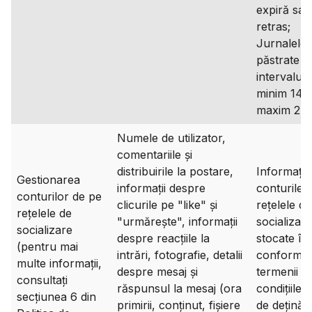
expiră sau
retras;
Jurnalele 
păstrate î
intervalul 
minim 14 zi
maxim 2 an
Numele de utilizator,
comentariile și
distribuirile la postare,
Informațiil
Gestionarea
informații despre
conturile 
conturilor de pe
clicurile pe "like" și
rețelele de
rețelele de
"urmărește", informații
socializar
socializare
despre reacțiile la
stocate în
(pentru mai
intrări, fotografie, detalii
conformit
multe informații,
despre mesaj și
termenii și
consultați
răspunsul la mesaj (ora
condițiile s
secțiunea 6 din
primirii, conținut, fișiere
de deținăto