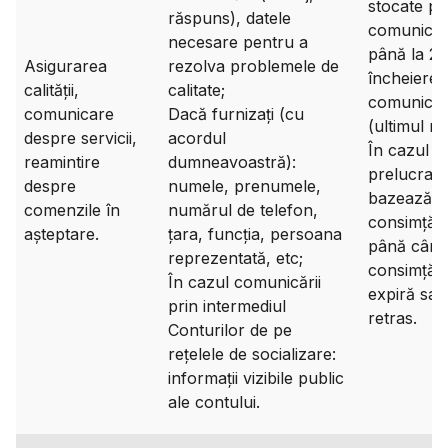
stocate pe
răspuns), datele
comunicări
necesare pentru a
până la 2 a
Asigurarea
rezolva problemele de
încheierea
calității,
calitate;
comunicări
comunicare
Dacă furnizați (cu
(ultimul me
despre servicii,
acordul
În cazul î
reamintire
dumneavoastră):
prelucrare
despre
numele, prenumele,
bazează p
comenzile în
numărul de telefon,
consimțăm
așteptare.
țara, funcția, persoana
până când
reprezentată, etc;
consimțăm
În cazul comunicării
expiră sau
prin intermediul
retras.
Conturilor de pe
rețelele de socializare:
informații vizibile public
ale contului.