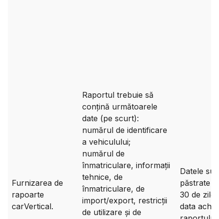
Raportul trebuie să
conțină următoarele
date (pe scurt):
numărul de identificare
a vehiculului;
numărul de
înmatriculare, informații
Datele sun
tehnice, de
Furnizarea de
păstrate t
înmatriculare, de
rapoarte
30 de zile 
import/export, restricții
carVertical.
data achizi
de utilizare și de
raportului.