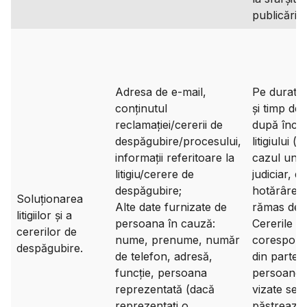
publicării.
Adresa de e-mail,
Pe durata li
conținutul
și timp de 
reclamației/cererii de
după înch
despăgubire/procesului,
litigiului (s
informații referitoare la
cazul unui 
litigiu/cerere de
judiciar, d
despăgubire;
hotărârea
Soluționarea
Alte date furnizate de
rămas defin
litigiilor și a
persoana în cauză:
Cererile și
cererilor de
nume, prenume, număr
corespond
despăgubire.
de telefon, adresă,
din partea
funcție, persoana
persoanel
reprezentată (dacă
vizate se
reprezentați o
păstrează 