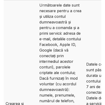
Următoarele date sunt
necesare pentru a crea
și utiliza contul
dumneavoastră și
pentru a comanda și a
primi servicii: adresa de
e-mail, detaliile contului
Facebook, Apple ID,
Google (dacă vă
conectați prin
intermediul acestor
Datele con
conturi), parolele
sunt păstr
criptate ale contului;
durata utili
Dacă furnizați în mod
contului și
voluntar (cu acordul
7 ani de la
dumneavoastră):
conectare 
numele, prenumele,
Datele de a
numărul de telefon,
Crearea și
a serviciil