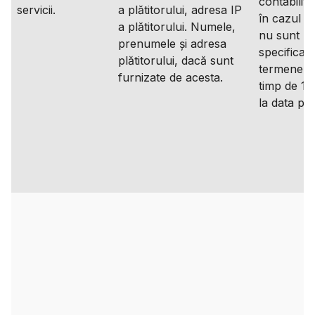
contabilita
servicii.
a plătitorului, adresa IP
în cazul î
a plătitorului. Numele,
nu sunt
prenumele și adresa
specificate
plătitorului, dacă sunt
termene li
furnizate de acesta.
timp de 10
la data plăț