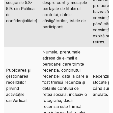
secțiunile 5.8-
despre cont și mesajele
prelucrare
5.9. din Politica
partajate de titularul
bazează p
de
contului, datele
consimțăm
confidențialitate).
câștigătorilor, listele de
până când
participanți.
consimțăm
expiră sau
retras.
Numele, prenumele,
adresa de e-mail a
persoanei care trimite
Publicarea și
recenzia, conținutul
gestionarea
recenziei, data la care a
Recenziile
recenziilor
fost trimisă recenzia și
stocate p
privind
detaliile contului de
când sunt
activitățile
rețea socială, inclusiv o
anulate.
carVertical.
fotografie, dacă
recenzia este trimisă
prin intermediul rețelei