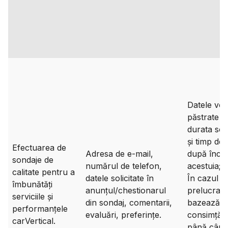
Datele vor 
păstrate p
durata son
și timp de 
Efectuarea de
Adresa de e-mail,
după înch
sondaje de
numărul de telefon,
acestuia;
calitate pentru a
datele solicitate în
În cazul î
îmbunătăți
anunțul/chestionarul
prelucrare
serviciile și
din sondaj, comentarii,
bazează p
performanțele
evaluări, preferințe.
consimțăm
carVertical.
până când