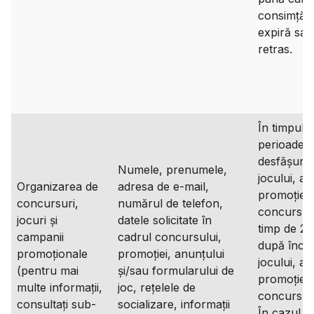
consimțăm
expiră sau
retras.
În timpul
perioadei 
desfășura
Numele, prenumele,
jocului, a
Organizarea de
adresa de e-mail,
promoției,
concursuri,
numărul de telefon,
concursulu
jocuri și
datele solicitate în
timp de 2 
campanii
cadrul concursului,
după înch
promoționale
promoției, anunțului
jocului, a
(pentru mai
și/sau formularului de
promoției,
multe informații,
joc, rețelele de
concursulu
consultați sub-
socializare, informații
În cazul î