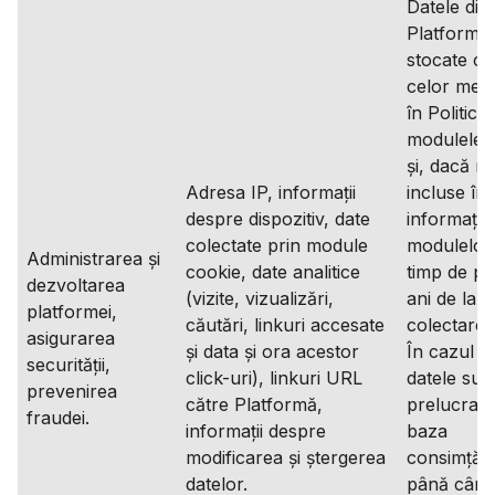
Datele din
Platformă
stocate c
celor menț
în Politica
modulele 
și, dacă n
Adresa IP, informații
incluse în
despre dispozitiv, date
informațiil
colectate prin module
modulelor
Administrarea și
cookie, date analitice
timp de pâ
dezvoltarea
(vizite, vizualizări,
ani de la
platformei,
căutări, linkuri accesate
colectare;
asigurarea
și data și ora acestor
În cazul î
securității,
click-uri), linkuri URL
datele sun
prevenirea
către Platformă,
prelucrate
fraudei.
informații despre
baza
modificarea și ștergerea
consimțăm
datelor.
până când