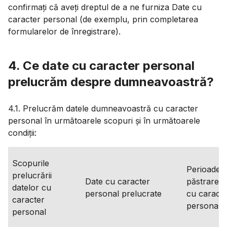
confirmați că aveți dreptul de a ne furniza Date cu
caracter personal (de exemplu, prin completarea
formularelor de înregistrare).
4. Ce date cu caracter personal
prelucrăm despre dumneavoastră?
4.1. Prelucrăm datele dumneavoastră cu caracter
personal în următoarele scopuri și în următoarele
condiții:
Scopurile
Perioadele
prelucrării
Date cu caracter
păstrare a
datelor cu
personal prelucrate
cu caracte
caracter
personal
personal