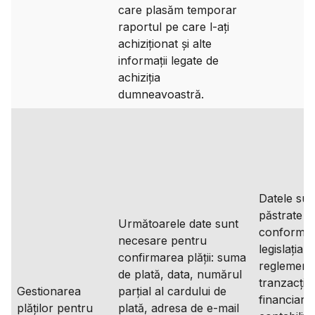
care plasăm temporar
raportul pe care l-ați
achiziționat și alte
informații legate de
achiziția
dumneavoastră.
Datele sun
păstrate î
Următoarele date sunt
conformit
necesare pentru
legislația 
confirmarea plății: suma
reglement
de plată, data, numărul
tranzacțiil
Gestionarea
parțial al cardului de
financiare 
plăților pentru
plată, adresa de e-mail