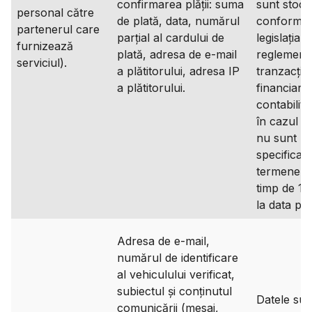
confirmarea plății: suma
sunt stoca
personal către
de plată, data, numărul
conformit
partenerul care
parțial al cardului de
legislația 
furnizează
plată, adresa de e-mail
reglement
serviciul).
a plătitorului, adresa IP
tranzacțiil
a plătitorului.
financiare 
contabilita
în cazul î
nu sunt
specificate
termene li
timp de 10
la data plăț
Adresa de e-mail,
numărul de identificare
al vehiculului verificat,
subiectul și conținutul
Datele sun
comunicării (mesaj,