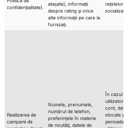
Politica de
atașate), informații
rețelelor d
confidențialitate).
despre rating și orice
socializare
alte informații pe care le
furnizați.
În cazul î
utilizatoru
Numele, prenumele,
cont, datel
numărul de telefon,
Realizarea de
stocate pe
preferințele în materie
campanii de
perioada 
de noutăți, datele de