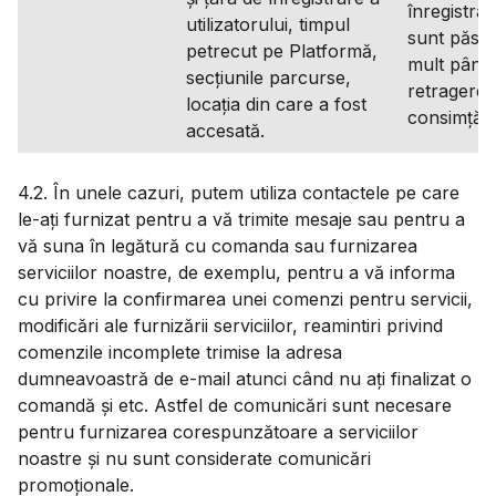
înregistrat
utilizatorului, timpul
sunt păstr
petrecut pe Platformă,
mult până 
secțiunile parcurse,
retragerea
locația din care a fost
consimțăm
accesată.
4.2. În unele cazuri, putem utiliza contactele pe care
le-ați furnizat pentru a vă trimite mesaje sau pentru a
vă suna în legătură cu comanda sau furnizarea
serviciilor noastre, de exemplu, pentru a vă informa
cu privire la confirmarea unei comenzi pentru servicii,
modificări ale furnizării serviciilor, reamintiri privind
comenzile incomplete trimise la adresa
dumneavoastră de e-mail atunci când nu ați finalizat o
comandă și etc. Astfel de comunicări sunt necesare
pentru furnizarea corespunzătoare a serviciilor
noastre și nu sunt considerate comunicări
promoționale.