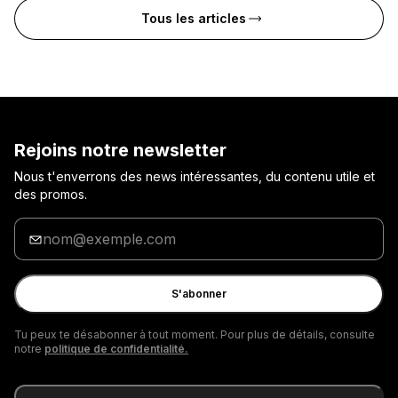
Tous les articles
Rejoins notre newsletter
Nous t'enverrons des news intéressantes, du contenu utile et
des promos.
Entre
ton
adresse
e-
S'abonner
mail
Tu peux te désabonner à tout moment. Pour plus de détails, consulte
notre
politique de confidentialité.