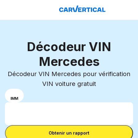
Décodeur VIN
Mercedes
Décodeur VIN Mercedes pour vérification
VIN voiture gratuit
Sélectionne ton
VIN
IMM
mode de saisie
Entrer le VIN
entre un
Entrer
numéro VIN et
le
une plaque
Entrer le VIN
VIN
d'immatriculation
Obtenir un rapport