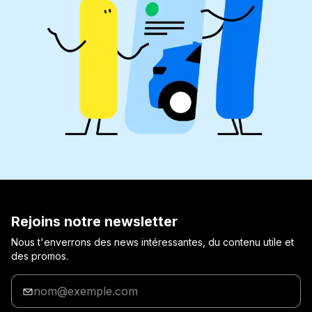
Rejoins notre newsletter
Nous t'enverrons des news intéressantes, du contenu utile et
des promos.
Entre
ton
adresse