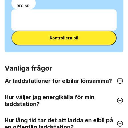
Välj om du vill ange
VIN
REG.NR.
VIN-nummer eller
Ange VIN
registreringsnummer.
Ange
VIN
Ange VIN
Kontrollera bil
Vanliga frågor
Är laddstationer för elbilar lönsamma?
Hur väljer jag energikälla för min
laddstation?
Hur lång tid tar det att ladda en elbil på
en offentlig laddstation?