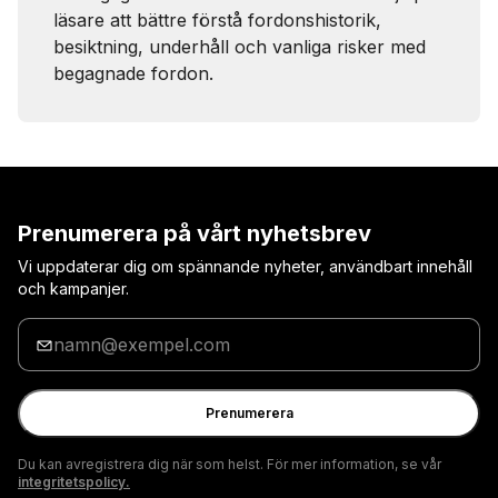
läsare att bättre förstå fordonshistorik,
besiktning, underhåll och vanliga risker med
begagnade fordon.
Prenumerera på vårt nyhetsbrev
Vi uppdaterar dig om spännande nyheter, användbart innehåll
och kampanjer.
Ange
din
e-
postadress
Prenumerera
Du kan avregistrera dig när som helst. För mer information, se vår
integritetspolicy.