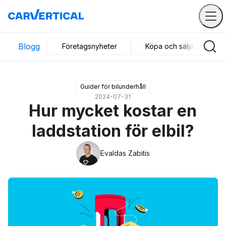
Blogg
Företagsnyheter
Köpa och sälja
B
Guider för bilunderhåll
2024-07-31
Hur mycket kostar en
laddstation för elbil?
Evaldas Zabitis