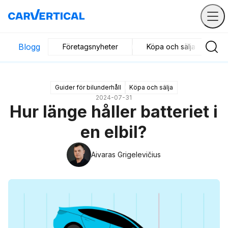
Blogg
Företagsnyheter
Köpa och sälja
B
Guider för bilunderhåll
Köpa och sälja
2024-07-31
Hur länge håller batteriet i
en elbil?
Aivaras Grigelevičius