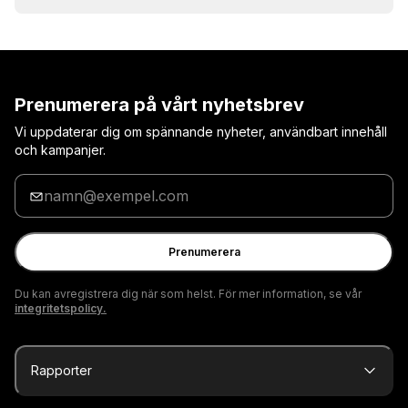
Prenumerera på vårt nyhetsbrev
Vi uppdaterar dig om spännande nyheter, användbart innehåll
och kampanjer.
Ange
din
e-
postadress
Prenumerera
Du kan avregistrera dig när som helst. För mer information, se vår
integritetspolicy.
Rapporter