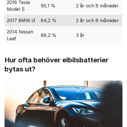
2016 Tesla
95,1 %
2 år och 8 månader
Model S
2017 BMW i3
84,2 %
2 år och 8 månader
2014 Nissan
88,2 %
3 år
Leaf
Hur ofta behöver elbilsbatterier
bytas ut?