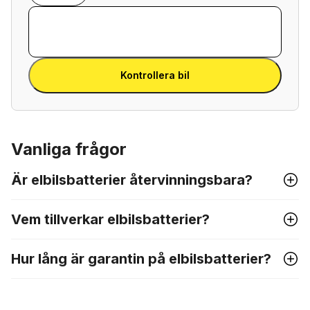
VIN-nummer eller
Ange VIN
registreringsnummer.
Ange
VIN
Ange VIN
Kontrollera bil
Vanliga frågor
Är elbilsbatterier återvinningsbara?
Vem tillverkar elbilsbatterier?
Hur lång är garantin på elbilsbatterier?