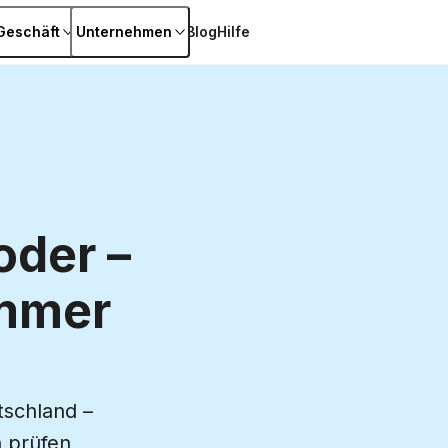
Geschäft
Unternehmen
Blog
Hilfe
oder –
ummer
tschland –
n prüfen