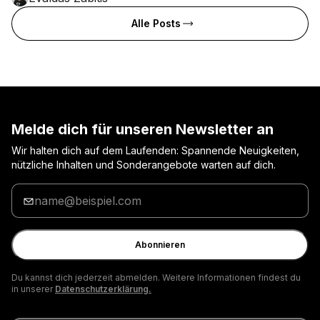
Alle Posts
Melde dich für unseren Newsletter an
Wir halten dich auf dem Laufenden: Spannende Neuigkeiten,
nützliche Inhalten und Sonderangebote warten auf dich.
Gib
deine
E-
Mail
Abonnieren
ein
Du kannst dich jederzeit abmelden. Weitere Informationen findest du
in unserer
Datenschutzerklärung.