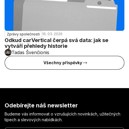
16. 03. 2026
Zprávy společnosti
Odkud carVertical čerpá svá data: jak se
vytváří přehledy historie
Tadas Švenčionis
Všechny příspěvky
Odebírejte náš newsletter
Budeme vás informovat o vzrušujících novinkách, užitečných
tipech a slevových nabídkách.