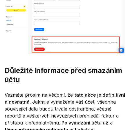
Důležité informace před smazáním
účtu
Vezměte prosím na vědomí, že
tato akce je definitivní
a nevratná
. Jakmile vymažeme váš účet, všechna
související data budou trvale odstraněna, včetně
reportů a veškerých nevyužitých přehledů, faktur a
přístupu k předplatnému.
Po vymazání účtu už k
těmto informacím nebudete mít přístup.