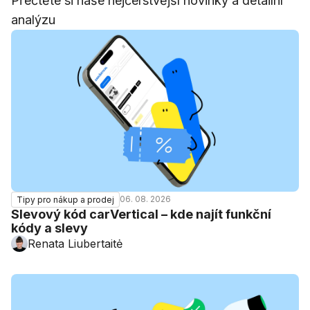
Přečtěte si naše nejčerstvější novinky a detailní
analýzu
06. 08. 2026
Tipy pro nákup a prodej
Slevový kód carVertical – kde najít funkční
kódy a slevy
Renata Liubertaitė