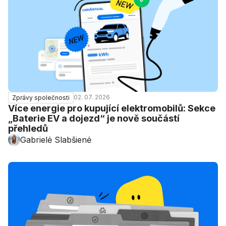
02. 07. 2026
Zprávy společnosti
Více energie pro kupující elektromobilů: Sekce
„Baterie EV a dojezd“ je nově součástí
přehledů
Gabrielė Slabšienė