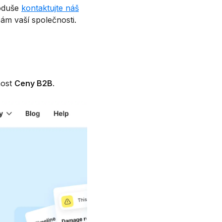
noduše
kontaktujte náš
ám vaší společnosti.
nost
Ceny B2B
.