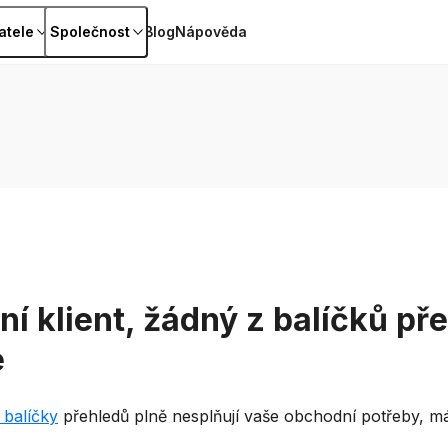
atele
Společnost
Blog
Nápověda
í klient, žádný z balíčků př
e
 balíčky
přehledů plně nesplňují vaše obchodní potřeby, m