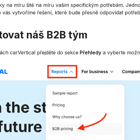
íčky na míru šité na míru vašim specifickým potřebám. Jed
 vás vytvoříme řešení, které bude přesně odpovídat potřeb
tovat náš B2B tým
ch carVertical přejděte do sekce
Přehledy
a vyberte mož