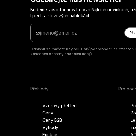
Budeme vás informovat o vzrušujících novinkách, už
tipech a slevových nabídkách.
Zadejte
svůj
Pře
e-
mail
Odhlásit se můžete kdykoli. Další podrobnosti naleznete v 
Zásadách ochrany osobních údajů.
Přehledy
Pro podn
Vzorový přehled
Pr
Ceny
Po
Ceny B2B
Le
Výhody
In
Funkce
Af