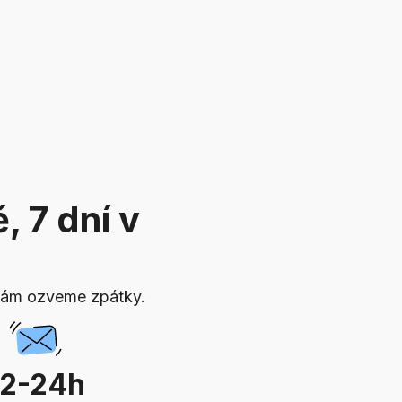
 7 dní v
vám ozveme zpátky.
12-24h