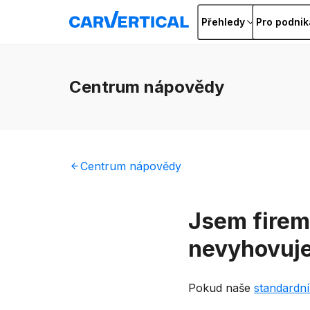
Přehledy
Pro podnik
Centrum
nápovědy
Centrum
nápovědy
Jsem firemn
nevyhovuj
Pokud naše
standardní