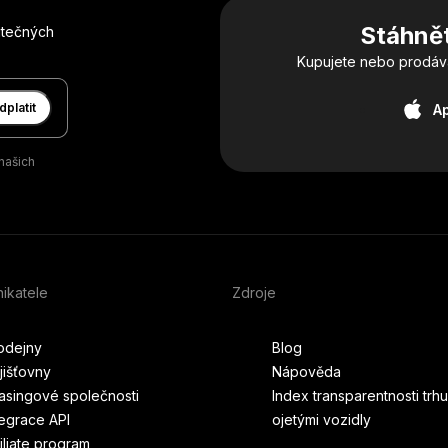
Stáhnět
itečných
Kupujete nebo prodávát
dplatit
A
našich
ikatele
Zdroje
odejny
Blog
jišťovny
Nápověda
asingové společnosti
Index transparentnosti trhu
tegrace API
ojetými vozidly
filiate program