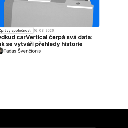
16. 03. 2026
Zprávy společnosti
dkud carVertical čerpá svá data:
ak se vytváří přehledy historie
Tadas Švenčionis