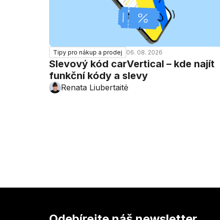
06. 08. 2026
Tipy pro nákup a prodej
Slevový kód carVertical – kde najít
funkční kódy a slevy
Renata Liubertaitė
Odebírejte náš newsletter