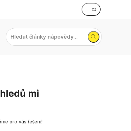
CZ
Hledat
články
nápovědy...
ehledů mi
áme pro vás řešení!