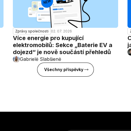
02. 07. 2026
Zprávy společnosti
Více energie pro kupující
O
elektromobilů: Sekce „Baterie EV a
j
dojezd“ je nově součástí přehledů
Gabrielė Slabšienė
Všechny příspěvky