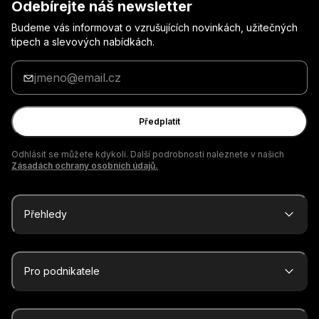
Odebírejte náš newsletter
Budeme vás informovat o vzrušujících novinkách, užitečných
tipech a slevových nabídkách.
Zadejte
svůj
e-
mail
Předplatit
Odhlásit se můžete kdykoli. Další podrobnosti naleznete v našich
Zásadách ochrany osobních údajů.
Přehledy
Pro podnikatele