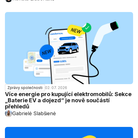
02. 07. 2026
Zprávy společnosti
Více energie pro kupující elektromobilů: Sekce
„Baterie EV a dojezd“ je nově součástí
přehledů
Gabrielė Slabšienė