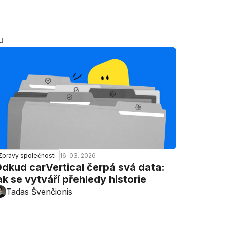
u
16. 03. 2026
Zprávy společnosti
dkud carVertical čerpá svá data:
ak se vytváří přehledy historie
Tadas Švenčionis