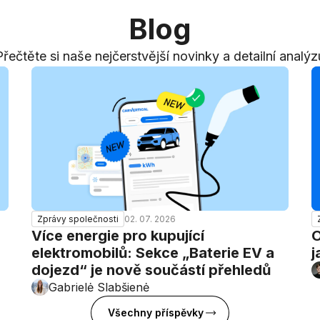
Blog
Přečtěte si naše nejčerstvější novinky a detailní analýz
02. 07. 2026
Zprávy společnosti
Více energie pro kupující
O
elektromobilů: Sekce „Baterie EV a
j
dojezd“ je nově součástí přehledů
Gabrielė Slabšienė
Všechny příspěvky