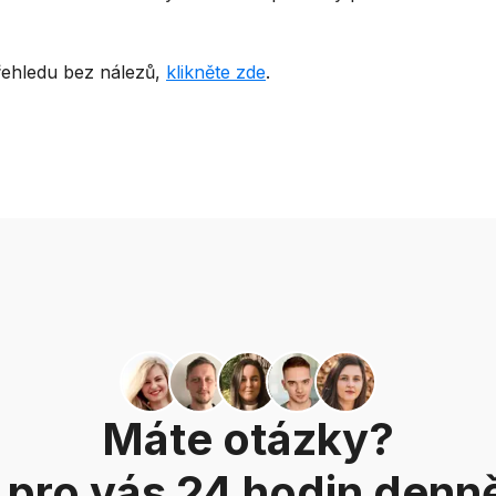
řehledu bez nálezů,
klikněte zde
.
Máte otázky?
 pro vás 24 hodin denně,