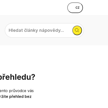
CZ
Hledat
články
nápovědy...
přehledu?
tento průvodce vás
ržíte přehled bez