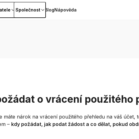
atele
Společnost
Blog
Nápověda
ožádat o vrácení použitého 
e máte nárok na vrácení použitého přehledu na váš účet, 
sem –
kdy požádat, jak podat žádost a co dělat, pokud obd