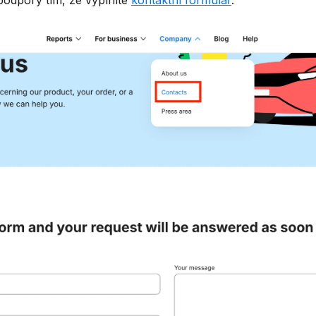
 podpory tím, že vyplníte
kontaktní formulář
.