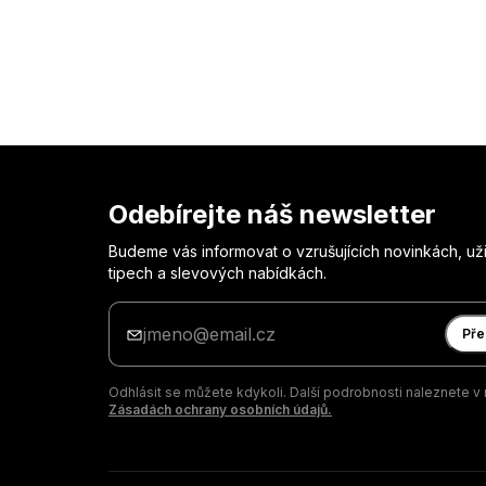
Odebírejte náš newsletter
Budeme vás informovat o vzrušujících novinkách, už
tipech a slevových nabídkách.
Zadejte
svůj
Pře
e-
mail
Odhlásit se můžete kdykoli. Další podrobnosti naleznete v 
Zásadách ochrany osobních údajů.