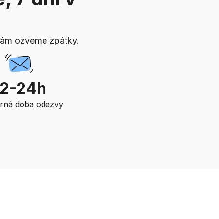
vám ozveme zpátky.
12-24h
rná doba odezvy