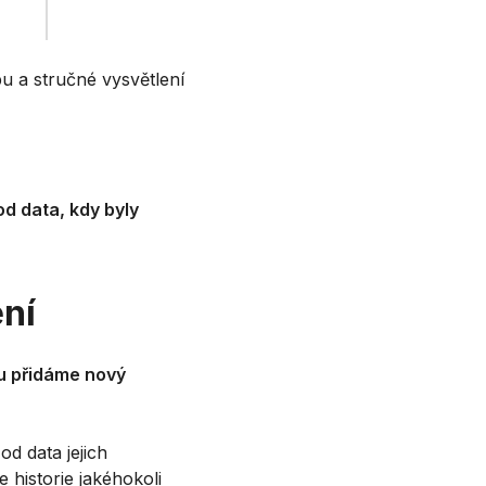
u a stručné vysvětlení
d data, kdy byly
ení
u přidáme nový
d data jejich
historie jakéhokoli