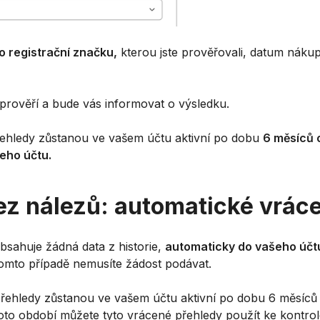
o registrační značku,
kterou jste prověřovali, datum nákup
 prověří a bude vás informovat o výsledku.
řehledy zůstanou ve vašem účtu aktivní po dobu
6 měsíců o
eho účtu.
ez nálezů: automatické vrác
sahuje žádná data z historie,
automaticky do vašeho účt
tomto případě nemusíte žádost podávat.
ehledy zůstanou ve vašem účtu aktivní po dobu 6 měsíců o
o období můžete tyto vrácené přehledy použít ke kontrole 