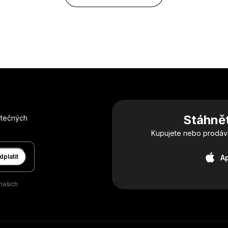
Stáhnět
itečných
Kupujete nebo prodávát
dplatit
A
našich