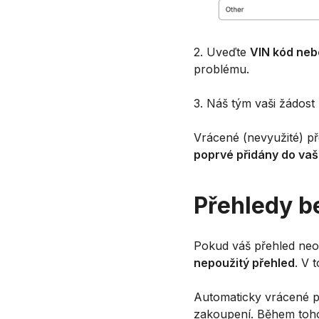
2. Uveďte
VIN kód neb
problému.
3. Náš tým vaši žádost
Vrácené (nevyužité) p
poprvé přidány do vaš
Přehledy b
Pokud váš přehled neob
nepoužitý přehled
. V 
Automaticky vrácené př
zakoupení. Během tohot