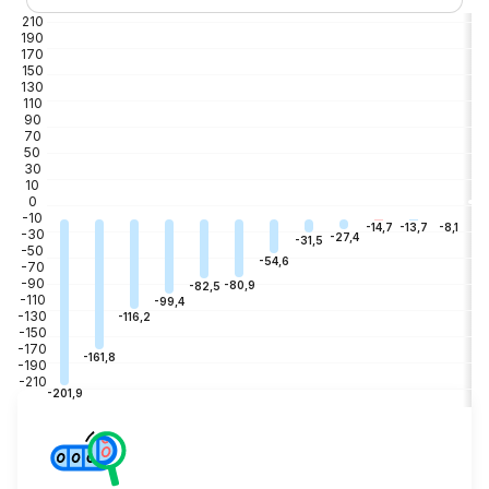
210
190
170
150
130
110
90
70
50
30
10
0
-10
-3
-8,1
-13,7
-14,7
-30
-27,4
-31,5
-50
-54,6
-70
-90
-80,9
-82,5
-110
-99,4
-130
-116,2
-150
-170
-161,8
-190
-210
-201,9