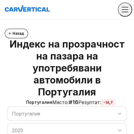
Назад
Индекс на прозрачност
на пазара на
употребявани
автомобили в
Португалия
#16
Място
:
Резултат
:
Португалия
-14,7
Търсене на държава
Португалия
Търсене на държава
2025