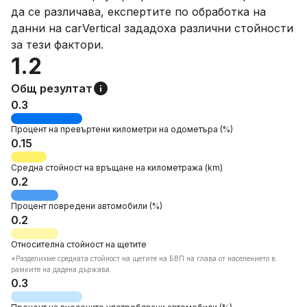
да се различава, експертите по обработка на
данни на carVertical зададоха различни стойности
за тези фактори.
1.2
Общ резултат
0.3
Процент на
превъртени километри на одометъра
(%)
0.15
Средна стойност на връщане на километража
(km)
0.2
Процент
повредени автомобили
(%)
0.2
Относителна
стойност на щетите
*Pазделихме средната стойност на щетите на БВП на глава от населението в
рамките на дадена държава.
0.3