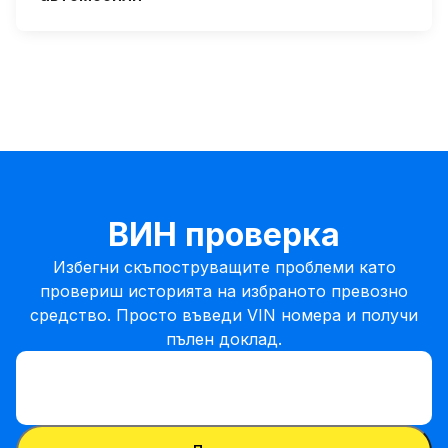
ВИН проверка
Избегни скъпоструващите проблеми като
провериш историята на избраното превозно
средство. Просто въведи VIN номера и получи
пълен доклад.
Въведи VIN
Въведи
VIN
Въведи VIN