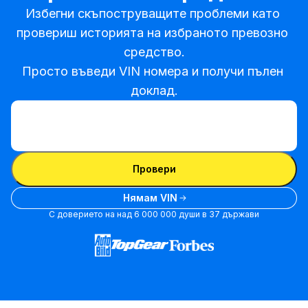
Избегни скъпоструващите проблеми като 
провериш историята на избраното превозно 
средство.

Просто въведи VIN номера и получи пълен 
доклад.
Въведи VIN
Въведи
VIN
Въведи VIN
Провери
Нямам VIN
С доверието на над 6 000 000 души в 37 държави