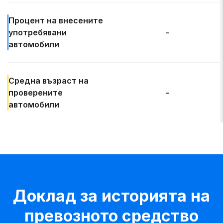
Процент на
внесените
употребявани
-
автомобили
Средна възраст
на
проверените
-
автомобили
Доклад за историята на
превозното средство