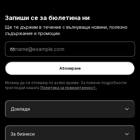
Запиши се за бюлетина ни
Ще те държим в течение с вълнуващи новини, полезно
съдържание и промоции.
Въведи
твоя
имейл
адрес
Абониране
Можеш да се отпишеш по всяко време. За повече подробности
прегледай нашата
Политика за поверителност.
Доклади
За бизнеси