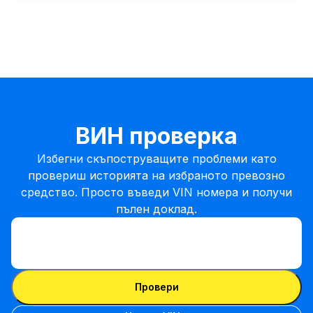
ВИН проверка
Избегни скъпоструващите проблеми като
провериш историята на избраното превозно
средство. Просто въведи VIN номера и получи
пълен доклад.
Въведи VIN
Въведи
VIN
Въведи VIN
Провери