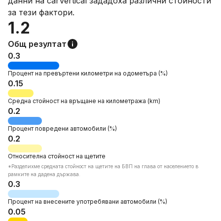
данни на carVertical зададоха различни стойности
за тези фактори.
1.2
Общ резултат
0.3
Процент на
превъртени километри на одометъра
(%)
0.15
Средна стойност на връщане на километража
(km)
0.2
Процент
повредени автомобили
(%)
0.2
Относителна
стойност на щетите
*Pазделихме средната стойност на щетите на БВП на глава от населението в
рамките на дадена държава.
0.3
Процент на
внесените употребявани автомобили
(%)
0.05