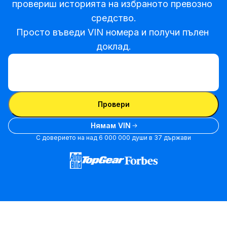
провериш историята на избраното превозно 
средство.

Просто въведи VIN номера и получи пълен 
доклад.
Въведи VIN
Въведи
VIN
Въведи VIN
Провери
Нямам VIN
С доверието на над 6 000 000 души в 37 държави