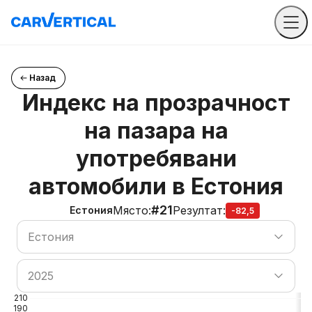
Назад
Индекс на прозрачност
на пазара на
употребявани
автомобили в Естония
#21
Място
:
Резултат
:
Естония
-82,5
Търсене на държава
Естония
Търсене на държава
2025
210
190