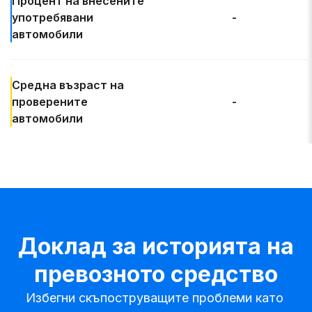
Процент на
внесените
употребявани
-
автомобили
Средна възраст
на
проверените
-
автомобили
Доклад за историята на
превозното средство
Избегни скъпоструващите проблеми като 