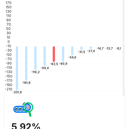
170
150
130
110
90
70
50
30
10
0
-10
-3
-8,1
-13,7
-14,7
-30
-27,4
-31,5
-50
-54,6
-70
-90
-80,9
-82,5
-110
-99,4
-130
-116,2
-150
-170
-161,8
-190
-210
-201,9
5,92%