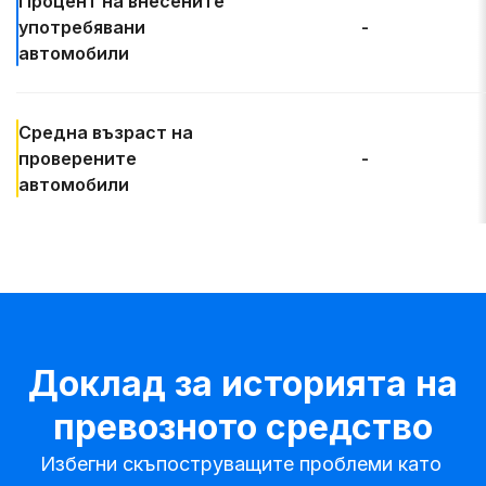
Процент на
внесените
употребявани
-
автомобили
Средна възраст
на
проверените
-
автомобили
Доклад за историята на
превозното средство
Избегни скъпоструващите проблеми като 