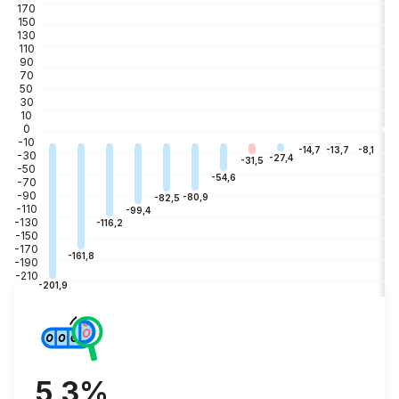
170
150
130
110
90
70
50
30
10
0
-10
-3
-8,1
-13,7
-14,7
-30
-27,4
-31,5
-50
-54,6
-70
-90
-80,9
-82,5
-110
-99,4
-130
-116,2
-150
-170
-161,8
-190
-210
-201,9
5,3%