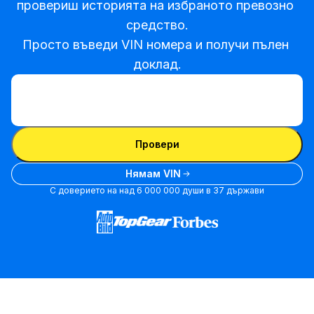
провериш историята на избраното превозно 
средство.

Просто въведи VIN номера и получи пълен 
доклад.
Въведи VIN
Въведи
VIN
Въведи VIN
Провери
Нямам VIN
С доверието на над 6 000 000 души в 37 държави