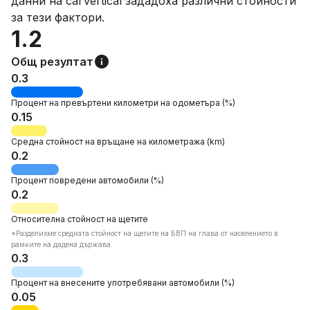
данни на carVertical зададоха различни стойности
за тези фактори.
1.2
Общ резултат
0.3
Процент на
превъртени километри на одометъра
(%)
0.15
Средна стойност на връщане на километража
(km)
0.2
Процент
повредени автомобили
(%)
0.2
Относителна
стойност на щетите
*Pазделихме средната стойност на щетите на БВП на глава от населението в
рамките на дадена държава.
0.3
Процент на
внесените употребявани автомобили
(%)
0.05