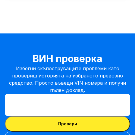
ВИН проверка
Избегни скъпоструващите проблеми като
провериш историята на избраното превозно
средство. Просто въведи VIN номера и получи
пълен доклад.
Въведи VIN
Въведи
VIN
Въведи VIN
Провери