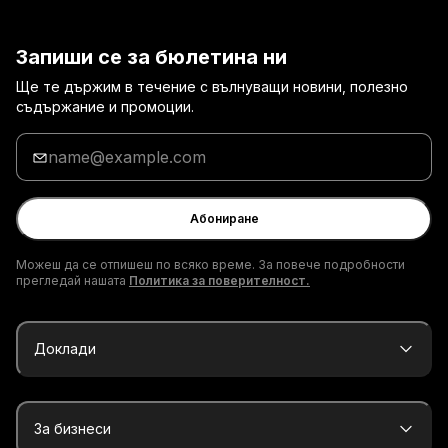
Запиши се за бюлетина ни
Ще те държим в течение с вълнуващи новини, полезно
съдържание и промоции.
Въведи
твоя
имейл
адрес
Абониране
Можеш да се отпишеш по всяко време. За повече подробности
прегледай нашата
Политика за поверителност.
Доклади
За бизнеси