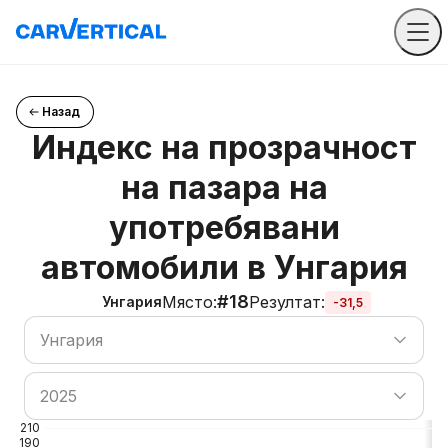
Назад
Индекс на прозрачност
на пазара на
употребявани
автомобили в Унгария
#18
Място
:
Резултат
:
Унгария
-31,5
Търсене на държава
Унгария
Търсене на държава
2025
210
190