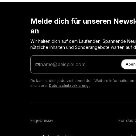
Melde dich für unseren Newsl
an
Wir halten dich auf dem Laufenden: Spannende Neui
nützliche Inhalten und Sonderangebote warten auf d
Gib
deine
Abon
E-
Mail
Du kannst dich jederzeit abmelden. Weitere Informationen 
ein
in unserer
Datenschutzerklärung.
Ergebnisse
Für das 