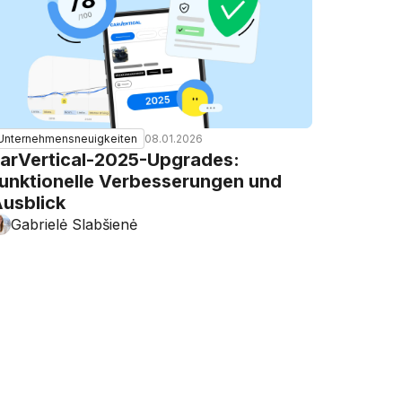
08.01.2026
Unternehmensneuigkeiten
arVertical-2025-Upgrades:
unktionelle Verbesserungen und
usblick
Gabrielė Slabšienė