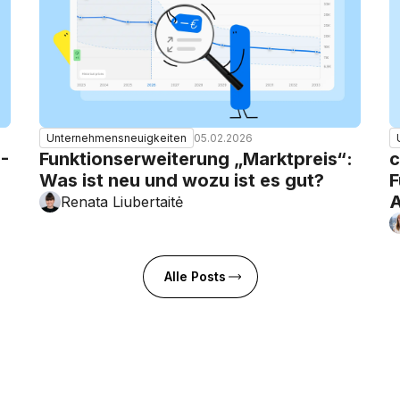
05.02.2026
Unternehmensneuigkeiten
E-
Funktionserweiterung „Marktpreis“:
c
Was ist neu und wozu ist es gut?
F
A
Renata Liubertaitė
Alle Posts