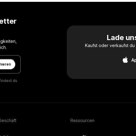
etter
Lade un
gkeiten,
Kaufst oder verkaufst d
ich.
A
nieren
findest du
Geschäft
Ressourcen