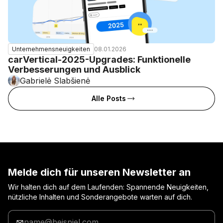
08.01.2026
Unternehmensneuigkeiten
carVertical-2025-Upgrades: Funktionelle
Verbesserungen und Ausblick
Gabrielė Slabšienė
Alle Posts
Melde dich für unseren Newsletter an
Wir halten dich auf dem Laufenden: Spannende Neuigkeiten,
nützliche Inhalten und Sonderangebote warten auf dich.
Gib