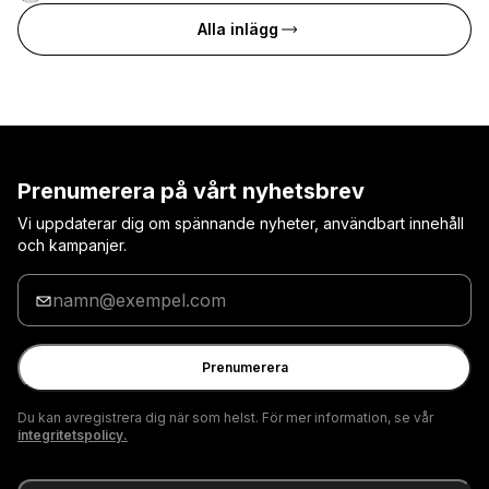
Alla inlägg
Prenumerera på vårt nyhetsbrev
Vi uppdaterar dig om spännande nyheter, användbart innehåll
och kampanjer.
Ange
din
e-
postadress
Prenumerera
Du kan avregistrera dig när som helst. För mer information, se vår
integritetspolicy.