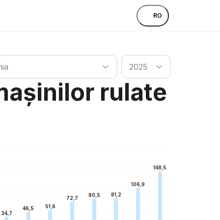
RO
a
Caută țara
nia
2025
mașinilor rulate
148,5
106,9
81,2
80,5
72,7
51,6
46,5
34,7