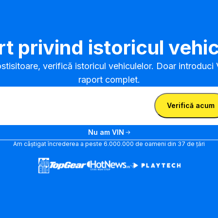
t privind istoricul vehic
tisitoare, verifică istoricul vehiculelor. Doar introduci 
raport complet.
odu VIN
Introdu
Verifică acum
VIN
Introdu VIN
Nu am VIN
Am câștigat încrederea a peste 6.000.000 de oameni din 37 de țări