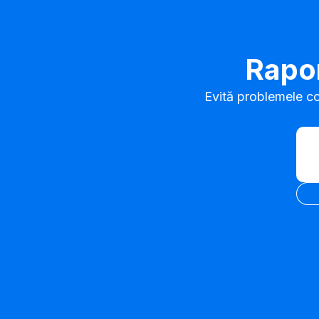
Rapor
Evită problemele cos
Intr