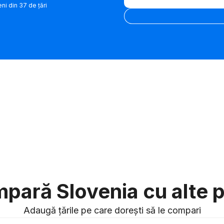
i din 37 de țări
Introdu VIN
pară Slovenia cu alte p
Adaugă țările pe care dorești să le compari