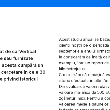
Acest studiu anual se baze
clienții noștri pe o perioad
septembrie a anului următo
at de carVertical
le considerăm de înaltă cal
se sau furnizate
exemplu, într-un raport de ca
nd acesta cumpără un
kilometrajului).
 cercetare în cele 30
Considerăm că o mașină este
e privind istoricul
istoric efectuate în alte ță
Din evaluarea valorii relat
valoare mai mică de 500 EUR
zgârieturi mici. Pentru a com
valoarea medie a daunelor l