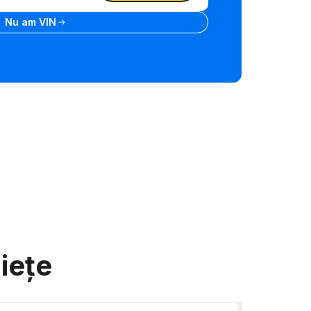
Nu am VIN
iețe