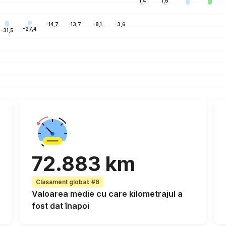
1,6
1,4
-3,6
-8,1
-13,7
-14,7
-27,4
-31,5
72.883 km
Clasament global
:
#6
Valoarea
medie cu care kilometrajul a
fost dat înapoi