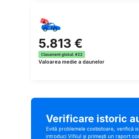
5.813 €
Clasament global
:
#22
Valoarea medie a daunelor
Verificare istoric a
Evită problemele costisitoare, verifică i
introduci VINul și primești un raport co