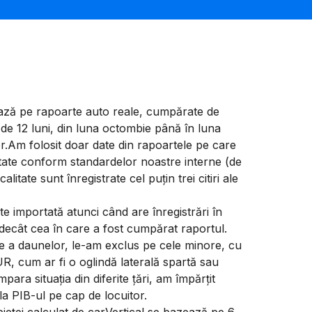
ază pe rapoarte auto reale, cumpărate de
ă de 12 luni, din luna octombie până în luna
r.Am folosit doar date din rapoartele pe care
itate conform standardelor noastre interne (de
litate sunt înregistrate cel puțin trei citiri ale
 importată atunci când are înregistrări în
ri decât cea în care a fost cumpărat raportul.
ive a daunelor, le-am exclus pe cele minore, cu
, cum ar fi o oglindă laterală spartă sau
para situația din diferite țări, am împărțit
a PIB-ul pe cap de locuitor.