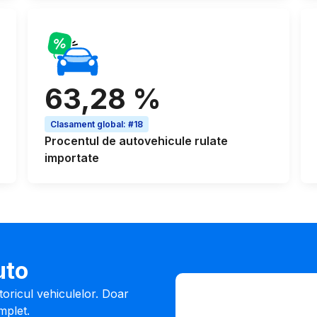
63,28 %
Clasament global
:
#18
Procentul de
autovehicule rulate
importate
uto
Introdu VIN
storicul vehiculelor. Doar
Introdu
mplet.
VIN