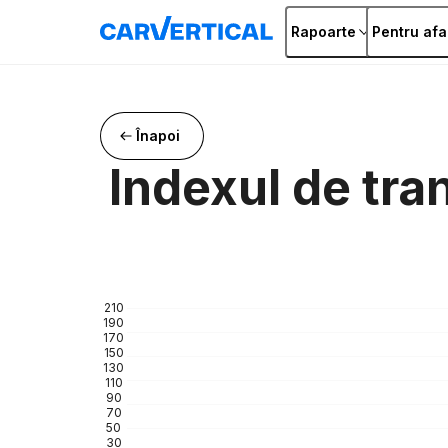
Rapoarte
Pentru afa
Înapoi
Indexul de tran
210
190
170
150
130
110
90
70
50
30