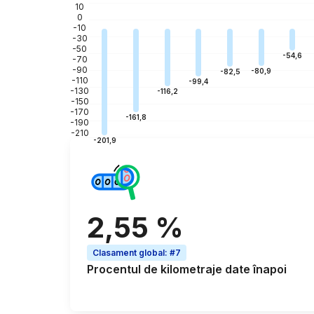
10
0
-10
-30
-50
-54,6
-70
-90
-80,9
-82,5
-110
-99,4
-130
-116,2
-150
-170
-161,8
-190
-210
-201,9
2,55 %
Clasament global
:
#7
Procentul de
kilometraje date înapoi