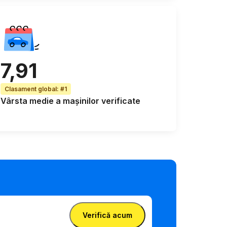
7,91
Clasament global
:
#1
Vârsta medie
a mașinilor verificate
Verifică acum