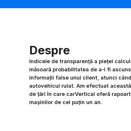
Despre
Indicele de transparență a pieței calcul
măsoară probabilitatea de a-i fi ascun
informații false unui client, atunci câ
autovehicul rulat. Am efectuat această
de țări în care carVertical oferă rapoart
mașinilor de cel puțin un an.