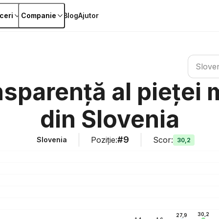
ceri
Companie
Blog
Ajutor
Caută țar
Slove
sparență al pieței 
din Slovenia
#9
Poziție
:
Scor
:
Slovenia
30,2
30,2
27,9