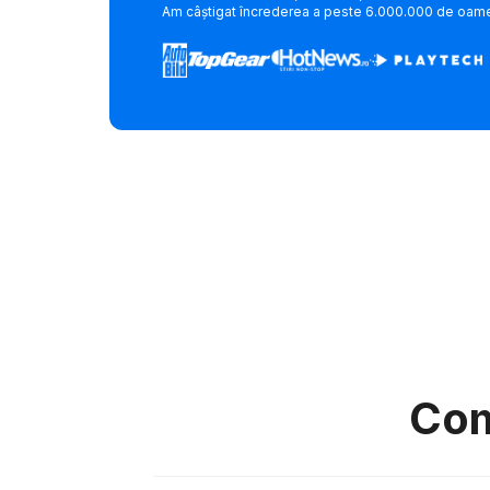
Am câștigat încrederea a peste 6.000.000 de oamen
Com