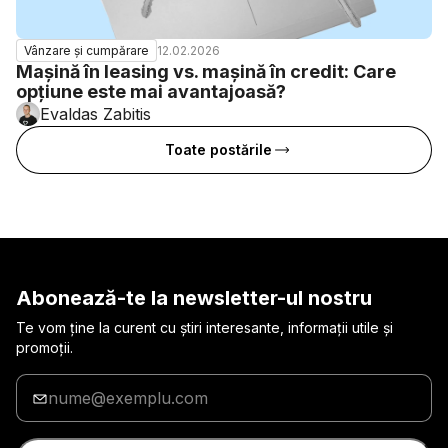
12.02.2026
Vânzare și cumpărare
Mașină în leasing vs. mașină în credit: Care
opțiune este mai avantajoasă?
Evaldas Zabitis
Toate postările
Abonează-te la newsletter-ul nostru
Te vom ține la curent cu știri interesante, informații utile și
promoții.
Introduceți
adresa
de
e-