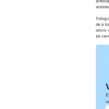
artific
acestea
Fotogra
de a ba
istoric
pe care
E
v
In