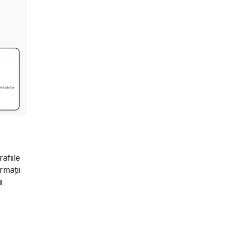
afiile
rmații
i