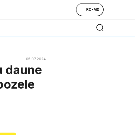
RO-MD
05.07.2024
u daune
 pozele