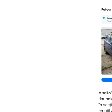
Analizâ
daunele
în secț
ca util