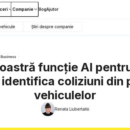
ceri
Companie
Blog
Ajutor
ehicule
Știri despre companie
Business
oastră funcție AI pentr
identifica coliziuni din
vehiculelor
Renata Liubertaitė