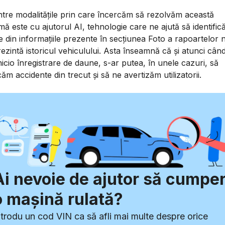
ntre modalitățile prin care încercăm să rezolvăm această
ă este cu ajutorul AI, tehnologie care ne ajută să identifi
 din informațiile prezente în secțiunea Foto a rapoartelor 
ezintă istoricul vehiculului. Asta înseamnă că și atunci cân
nicio înregistrare de daune, s-ar putea, în unele cazuri, să
icăm accidente din trecut și să ne avertizăm utilizatorii.
Ai nevoie de ajutor să cumper
o mașină rulată?
ntrodu un cod VIN ca să afli mai multe despre orice