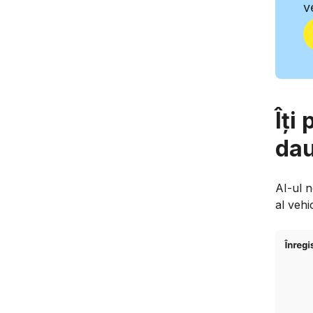
v
Îți
da
AI-ul n
al vehi