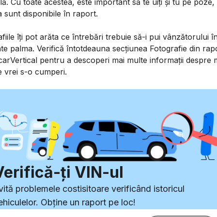
ială. Cu toate acestea, este important să te uiți și tu pe poze
 sunt disponibile în raport.
fiile îți pot arăta ce întrebări trebuie să-i pui vânzătorului î
te palma. Verifică întotdeauna secțiunea Fotografie din rap
 carVertical pentru a descoperi mai multe informații despre
 vrei s-o cumperi.
Verifică-ți VIN-ul
vită problemele costisitoare verificând istoricul
ehiculelor. Obține un raport pe loc!
trodu VIN