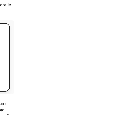
are le
Acest
nța