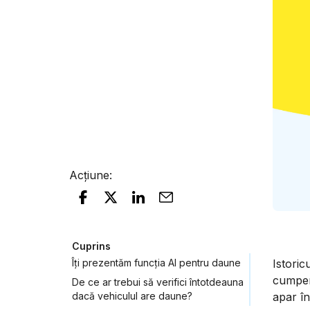
Acțiune
:
Cuprins
Îți prezentăm funcția AI pentru daune
Istoric
cumper
De ce ar trebui să verifici întotdeauna
dacă vehiculul are daune?
apar în