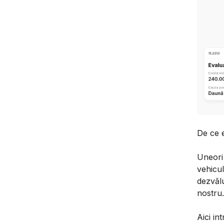
De ce e
Uneori 
vehicul
dezvălu
nostru.
Aici in