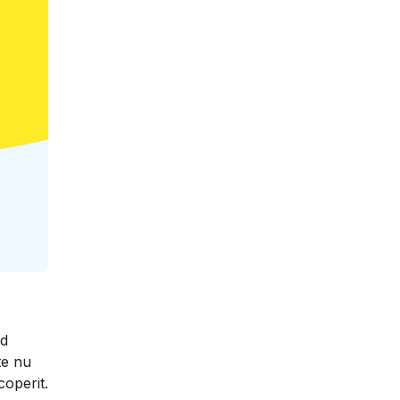
nd
te nu
coperit.