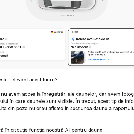
ste relevant acest lucru?
nu avem acces la înregistrări ale daunelor, dar avem fotogr
ului în care daunele sunt vizibile. În trecut, acest tip de info
ite din poze nu erau afișate în secțiunea daune a raportulu
tră în discuție funcția noastră AI pentru daune.