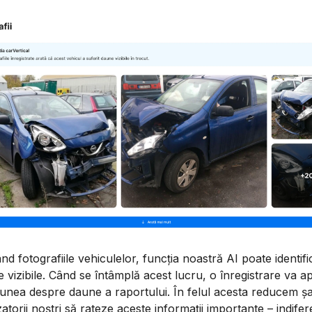
nd fotografiile vehiculelor, funcția noastră AI poate identifi
 vizibile. Când se întâmplă acest lucru, o înregistrare va a
iunea despre daune a raportului. În felul acesta reducem ș
izatorii noștri să rateze aceste informații importante – indifer