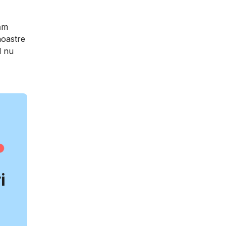
căm
noastre
d nu
i