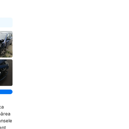
ca
părea
ansele
ent