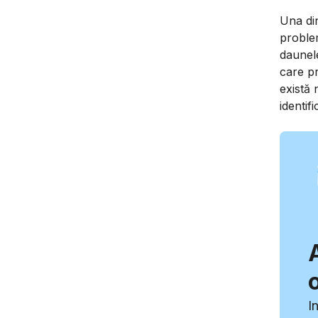
Una di
problem
daunele
care pr
există 
identif
I