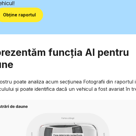
ehicul!
Obține raportul
 prezentăm funcția AI pentru
une
ostru poate analiza acum secțiunea Fotografii din raportul i
culului și poate identifica dacă un vehicul a fost avariat în tr