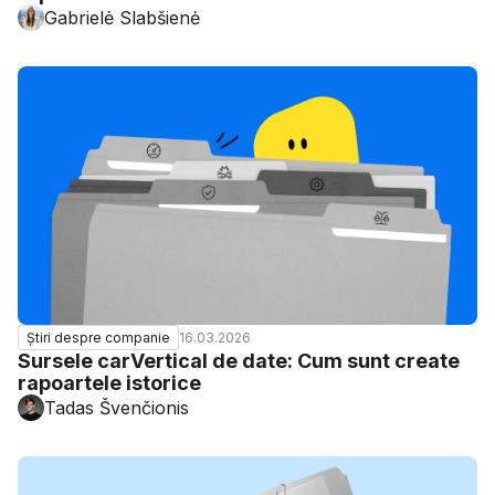
Gabrielė Slabšienė
16.03.2026
Știri despre companie
Sursele carVertical de date: Cum sunt create
rapoartele istorice
Tadas Švenčionis