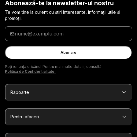
Abonează-te la newsletter-ul nostru
Te vom ține la curent cu știri interesante, informații utile și
promoții.
Introduceți
adresa
de
e-
Abonare
mail
Poți renunța oricând. Pentru mai multe detalii, consultă
Politica de Confidențialitate.
Rapoarte
Pentru afaceri