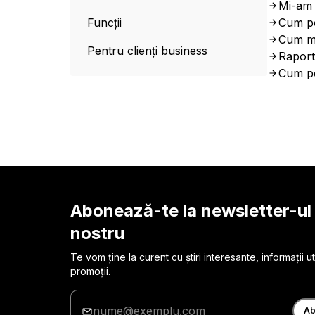
Mi-am 
Funcții
Cum pot
Cum mă
Pentru clienți business
Raport
Cum po
Abonează-te la newsletter-ul
nostru
Te vom ține la curent cu știri interesante, informații uti
promoții.
Introduceți
adresa
Ab