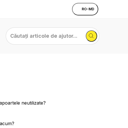
RO-MD
Căutați
articole
de
ajutor...
poartele neutilizate?
c acum?