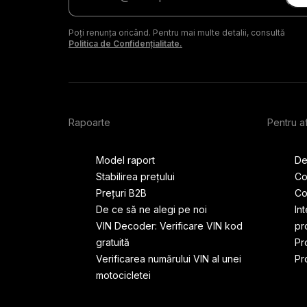
de
e-
Poți renunța oricând. Pentru mai multe detalii, consultă
mail
Politica de Confidențialitate.
Rapoarte
Pentru a
Model raport
De
Stabilirea prețului
Co
Prețuri B2B
Co
De ce să ne alegi pe noi
In
VIN Decoder: Verificare VIN kod
pr
gratuită
Pr
Verificarea numărului VIN al unei
Pr
motocicletei