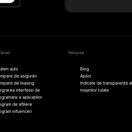
faceri
Resurse
aleri auto
Blog
mpanii de asigurări
Ajutor
mpanii de leasing
Indicele de transparență al
tegrarea interfeței de
mașinilor rulate
ogramare a aplicațiilor
ogram de afiliere
ogram infuenceri