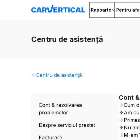
Rapoarte
Pentru afa
Centru
de asistență
Centru
de asistență
Cont &
Cont & rezolvarea
Cum ob
problemelor
Am cum
Primes
Despre serviciul prestat
Nu am 
M-am î
Facturare