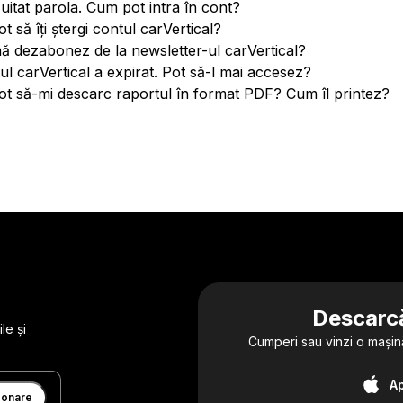
uitat parola. Cum pot intra în cont?
 să îți ștergi contul carVertical?
 dezabonez de la newsletter-ul carVertical?
ul carVertical a expirat. Pot să-l mai accesez?
t să-mi descarc raportul în format PDF? Cum îl printez?
Descarcă
le și
Cumperi sau vinzi o mașin
A
onare