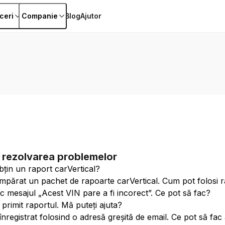
ceri
Companie
Blog
Ajutor
 rezolvarea problemelor
țin un raport carVertical?
părat un pachet de rapoarte carVertical. Cum pot folosi ra
c mesajul „Acest VIN pare a fi incorect”. Ce pot să fac?
primit raportul. Mă puteți ajuta?
nregistrat folosind o adresă greșită de email. Ce pot să fa