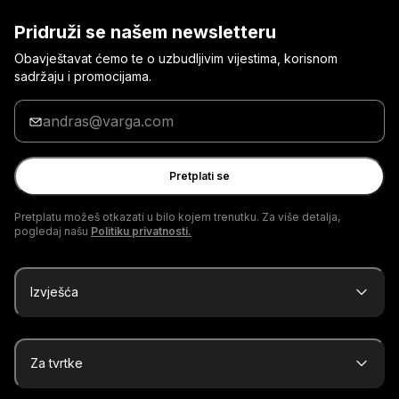
Pridruži se našem newsletteru
Obavještavat ćemo te o uzbudljivim vijestima, korisnom
sadržaju i promocijama.
Unesi
svoju
adresu
e-
Pretplati se
pošte
Pretplatu možeš otkazati u bilo kojem trenutku. Za više detalja,
pogledaj našu
Politiku privatnosti.
Izvješća
Za tvrtke