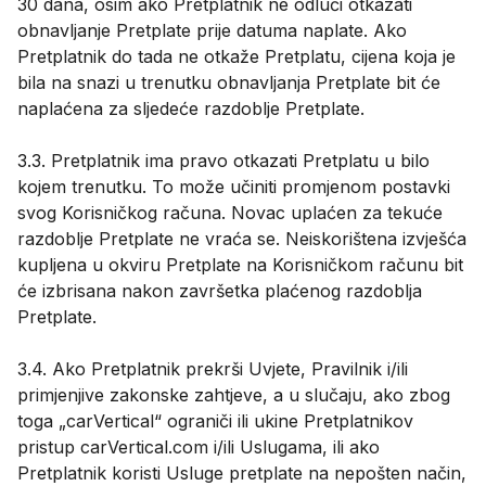
30 dana, osim ako Pretplatnik ne odluči otkazati
obnavljanje Pretplate prije datuma naplate. Ako
Pretplatnik do tada ne otkaže Pretplatu, cijena koja je
bila na snazi u trenutku obnavljanja Pretplate bit će
naplaćena za sljedeće razdoblje Pretplate.
3.3. Pretplatnik ima pravo otkazati Pretplatu u bilo
kojem trenutku. To može učiniti promjenom postavki
svog Korisničkog računa. Novac uplaćen za tekuće
razdoblje Pretplate ne vraća se. Neiskorištena izvješća
kupljena u okviru Pretplate na Korisničkom računu bit
će izbrisana nakon završetka plaćenog razdoblja
Pretplate.
3.4. Ako Pretplatnik prekrši Uvjete, Pravilnik i/ili
primjenjive zakonske zahtjeve, a u slučaju, ako zbog
toga „carVertical“ ograniči ili ukine Pretplatnikov
pristup carVertical.com i/ili Uslugama, ili ako
Pretplatnik koristi Usluge pretplate na nepošten način,