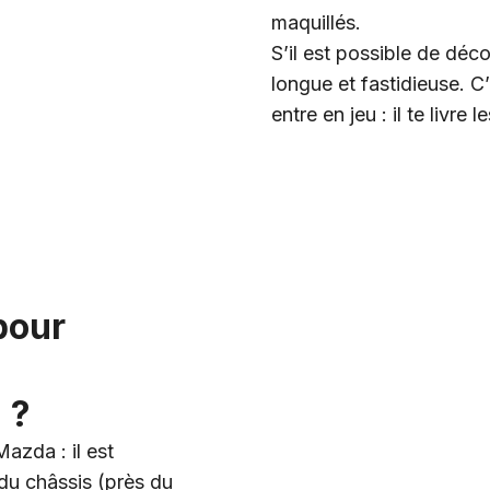
maquillés.
S’il est possible de déc
longue et fastidieuse. C
entre en jeu : il te livr
pour
 ?
azda : il est
 du châssis (près du