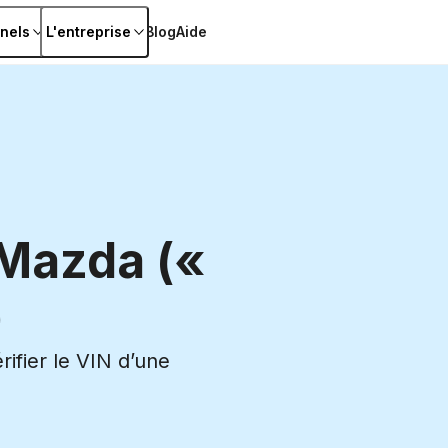
nels
L'entreprise
Blog
Aide
Mazda («
)
ifier le VIN d’une