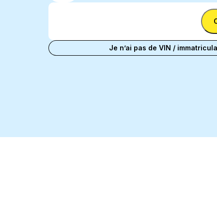
Entrer le VIN
entre un
Entrer
numéro VIN et
le
une plaque
Entrer le VIN
VIN
d'immatriculation
Je n’ai pas de VIN / immatricula