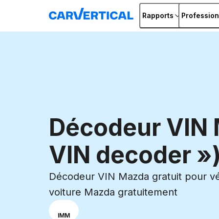
Rapports
Profession
Décodeur VIN 
VIN decoder »
Décodeur VIN Mazda gratuit pour vér
voiture Mazda gratuitement
Sélectionne ton
VIN
IMM
mode de saisie