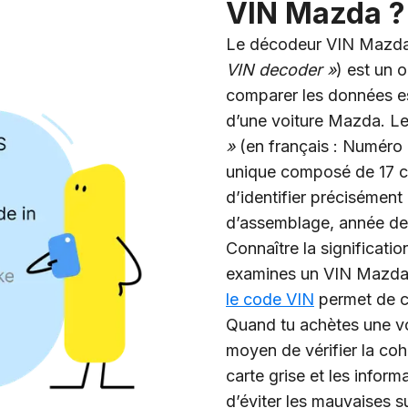
VIN Mazda ?
Le décodeur VIN Mazda (
VIN decoder »
) est un o
comparer les données e
d’une voiture Mazda. L
»
(en français : Numéro d
unique composé de 17 ca
d’identifier précisément
d’assemblage, année de 
Connaître la significati
examines un VIN Mazda o
le code VIN
permet de co
Quand tu achètes une vo
moyen de vérifier la co
carte grise et les inform
d’éviter les mauvaises s