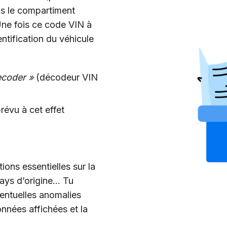
ns le compartiment
 Une fois ce code VIN à
entification du véhicule
coder »
(décodeur VIN
;
révu à cet effet
ons essentielles sur la
pays d’origine… Tu
éventuelles anomalies
onnées affichées et la