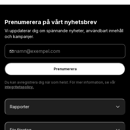
Prenumerera på vårt nyhetsbrev
Vi uppdaterar dig om spännande nyheter, användbart innehåll
och kampanjer.
Ange
din
e-
postadress
Prenumerera
Du kan avregistrera dig när som helst. För mer information, se vår
integritetspolicy.
Rapporter
För företag