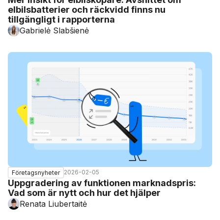
elbilsbatterier och räckvidd finns nu
tillgängligt i rapporterna
Gabrielė Slabšienė
2026-02-05
Företagsnyheter
Uppgradering av funktionen marknadspris:
Vad som är nytt och hur det hjälper
Renata Liubertaitė