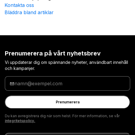
Kontakta oss
Bläddra bland artiklar
Prenumerera på vårt nyhetsbrev
Vi uppdaterar dig om spännande nyheter, användbart innehåll
och kampanjer.
Ange
din
e-
postadress
Prenumerera
Du kan avregistrera dig när som helst. För mer information, se vår
integritetspolicy.